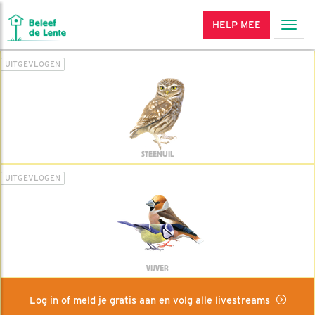
HELP MEE
Men
UITGEVLOGEN
STEENUIL
UITGEVLOGEN
VIJVER
Log in of meld je gratis aan en volg alle livestreams