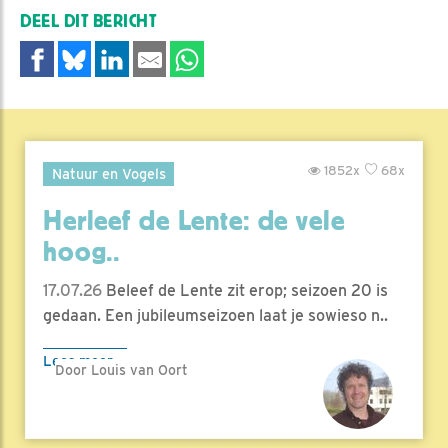
DEEL DIT BERICHT
1852x
68x
Natuur en Vogels
Herleef de Lente: de vele
hoog..
17.07.26
Beleef de Lente zit erop; seizoen 20 is
gedaan. Een jubileumseizoen laat je sowieso n..
Lees meer
Door Louis van Oort