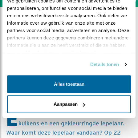
We gebruiken cookies om content en advertenties te 
personaliseren, om functies voor social media te bieden 
en om ons websiteverkeer te analyseren. Ook delen we 
Toon alle blogs & vlogs
informatie over uw gebruik van onze site met onze 
partners voor social media, adverteren en analyse. Deze 
partners kunnen deze gegevens combineren met andere 
informatie die u aan ze heeft verstrekt of die ze hebben 
verzameld op basis van uw gebruik van hun services.
Bericht uit 't veld - Blog #5:
Details tonen
Kuikens!
Door Camilla Dreef
Alles toestaan
Camilla Dreef | maandag 1 juni 2020 |
Vind ik leuk
|
Bewaar deze blog
|
946x |
441x
Aanpassen
E
en dubbelvlog. Op 7 mei zag ik de eerste
kuikens en een gekleurringde lepelaar.
Waar komt deze lepelaar vandaan? Op 22