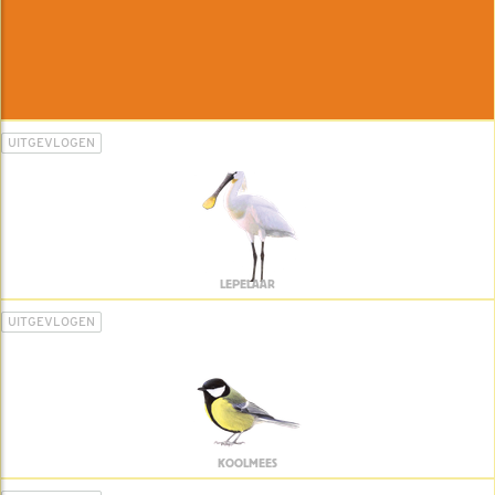
UITGEVLOGEN
LEPELAAR
UITGEVLOGEN
KOOLMEES