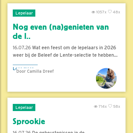
1057x
48x
Lepelaar
Nog even (na)genieten van
de l..
16.07.26
Wat een feest om de lepelaars in 2026
weer bij de Beleef de Lente-selectie te hebben...
Lees meer
Door Camilla Dreef
714x
58x
Lepelaar
Sprookje
16.07.26
De gebeurtenissen in de