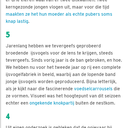
kerngezonde jongen vlogen uit, maar voor die tijd
maakten ze het hun moeder als echte pubers soms
knap lastig
.
5
Jarenlang hebben we tevergeefs geprobeerd
broedende ijsvogels voor de lens te krijgen, steeds
tevergeefs. Sinds vorig jaar is de ban gebroken, en hoe.
We hebben nu voor het tweede jaar op rij een complete
ijsvogelfabriek in beeld, waarbij aan de lopende band
jonge ijsvogels worden geproduceerd. Bijna letterlijk,
als je kijkt naar die fascinerende
voedselcarrousels
die
ze vormen. Visueel was het hoogtepunt van dit seizoen
echter een
ongekende knokpartij
buiten de nestkom.
4
Uit eigen onderzoek is gebleken dat de ooievaar bij