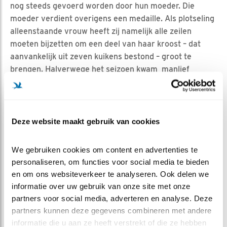
nog steeds gevoerd worden door hun moeder. Die
moeder verdient overigens een medaille. Als plotseling
alleenstaande vrouw heeft zij namelijk alle zeilen
moeten bijzetten om een deel van haar kroost – dat
aanvankelijk uit zeven kuikens bestond – groot te
brengen. Halverwege het seizoen kwam manlief
namelijk door onbekende reden niet meer terug, zodat
zij er verder alleen voor stond. Je weet dan dat een
deel van de jongen het niet gaat redden. Simpelweg
omdat ze niet genoeg prooien in haar eentje kan
Deze website maakt gebruik van cookies
vangen. Toch deed ze daar heroïsche pogingen toe. In
sommige nachten ving ze zelfs tientallen muizen. Z
o
We gebruiken cookies om content en advertenties te 
lukte het haar tóch om drie prachtige volwassen
personaliseren, om functies voor social media te bieden 
kerkuilen af te leveren
.
en om ons websiteverkeer te analyseren. Ook delen we 
informatie over uw gebruik van onze site met onze 
2
partners voor social media, adverteren en analyse. Deze 
partners kunnen deze gegevens combineren met andere 
Misschien wel het spectaculairste en vérstrekkendste
informatie die u aan ze heeft verstrekt of die ze hebben 
moment van BDL 2017 was de
aanval van de marter
bij