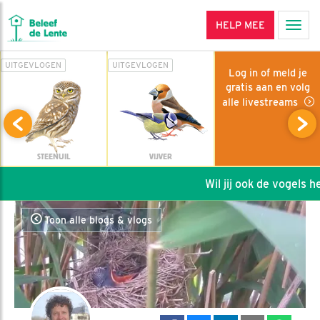
HELP MEE
Men
UITGEVLOGEN
UITGEVLOGEN
Log in of meld je
gratis aan en volg
alle livestreams
STEENUIL
VIJVER
Wil jij ook de vogels help
Toon alle blogs & vlogs