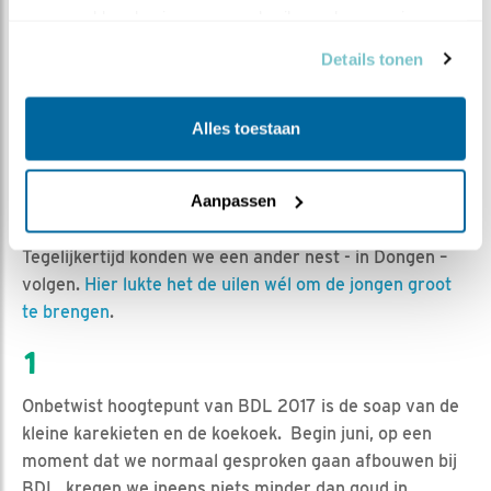
verzameld op basis van uw gebruik van hun services.
de steenuilen in Winterswijk. Het vrouwtje werd daarbij
te grazen genomen. Of ze het heeft overleefd, is nooit
Details tonen
duidelijk geworden. Duidelijk was wel dat ze niet meer
terugkwam. De rover maakte daarmee indirect een
Alles toestaan
eind een veelbelovend nest van vier kuikens. Het
mannetje was, ondanks
manmoedige pogingen
,
namelijk niet in staat de kuikens groot te brengen en
Aanpassen
deze stierven dan ook één voor één.
Tegelijkertijd konden we een ander nest - in Dongen –
volgen.
Hier lukte het de uilen wél om de jongen groot
te brengen
.
1
Onbetwist hoogtepunt van BDL 2017 is de soap van de
kleine karekieten en de koekoek. Begin juni, op een
moment dat we normaal gesproken gaan afbouwen bij
BDL, kregen we ineens niets minder dan goud in