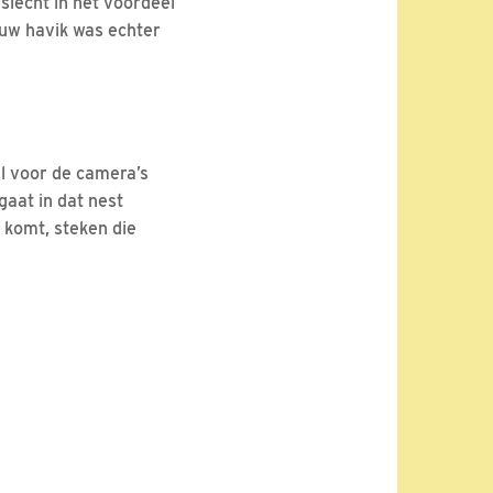
slecht in het voordeel
ouw havik was echter
al voor de camera’s
gaat in dat nest
g komt, steken die