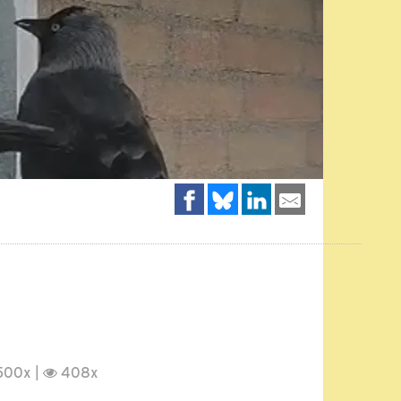
500x |
408x