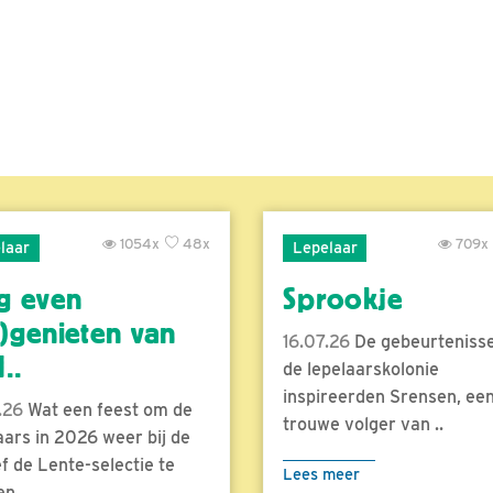
1054x
48x
709x
laar
Lepelaar
g even
Sprookje
)genieten van
16.07.26
De gebeurtenisse
..
de lepelaarskolonie
inspireerden Srensen, ee
.26
Wat een feest om de
trouwe volger van ..
aars in 2026 weer bij de
f de Lente-selectie te
Lees meer
n...