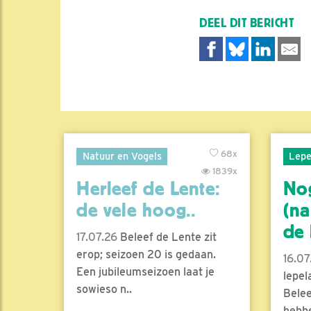
DEEL DIT BERICHT
68x
Natuur en Vogels
Lepe
1839x
Herleef de Lente:
No
de vele hoog..
(na
de l
17.07.26
Beleef de Lente zit
erop; seizoen 20 is gedaan.
16.07
Een jubileumseizoen laat je
lepel
sowieso n..
Belee
hebbe