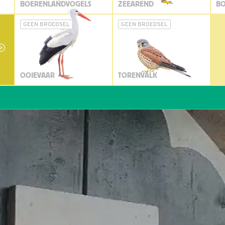
BOERENLANDVOGELS
ZEEAREND
BO
GEEN BROEDSEL
GEEN BROEDSEL
OOIEVAAR
TORENVALK