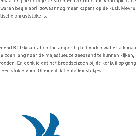
maal nog de heftige zeearend-havik fittie, die voorlopig is be
 waren begin april zowaar nog meer kapers op de kust. Mevr
otische onruststokers.
edend BDL-kijker af en toe amper bij te houden wat er allema
seizoen lang naar de majestueuze zeearend te kunnen kijken, 
broeden. En denk je dat het broedseizoen bij de kerkuil op gan
en stokje voor. Of eigenlijk tientallen stokjes.