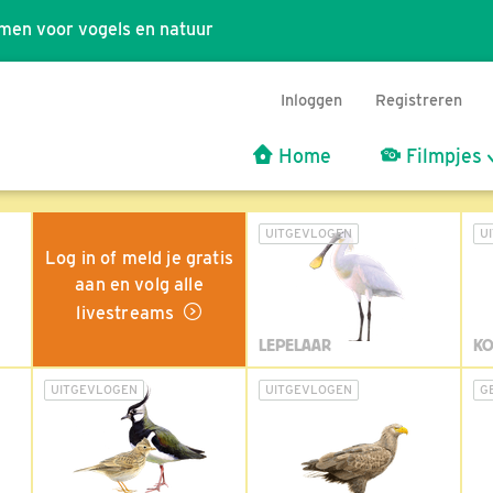
men voor vogels en natuur
Inloggen
Registreren
Home
Filmpjes
UITGEVLOGEN
U
Log in of meld je gratis
aan en volg alle
livestreams
LEPELAAR
KO
UITGEVLOGEN
UITGEVLOGEN
G