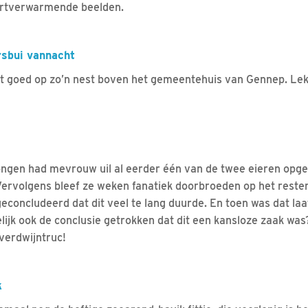
artverwarmende beelden.
rsbui vannacht
est goed op zo’n nest boven het gemeentehuis van Gennep. Le
Dongen had mevrouw uil al eerder één van de twee eieren opge
Vervolgens bleef ze weken fanatiek doorbroeden op het resteren
geconcludeerd dat dit veel te lang duurde. En toen was dat laa
lijk ook de conclusie getrokken dat dit een kansloze zaak was
verdwijntruc!
k