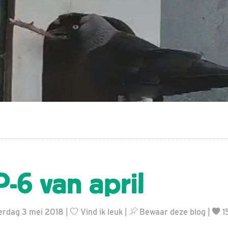
-6 van april
erdag 3 mei 2018 |
Vind ik leuk
|
Bewaar deze blog
|
1