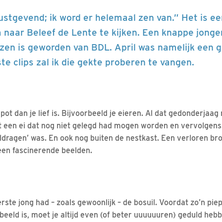
rustgevend; ik word er helemaal zen van.” Het is 
 naar Beleef de Lente te kijken. Een knappe jonge
en is geworden van BDL. April was namelijk een g
te clips zal ik die gekte proberen te vangen.
t dan je lief is. Bijvoorbeeld je eieren. Al dat gedonderjaag
ot een ei dat nog niet gelegd had mogen worden en vervolgens 
oldragen’ was. En ook nog buiten de nestkast. Een verloren br
een fascinerende beelden.
ste jong had – zoals gewoonlijk – de bosuil. Voordat zo’n piep
in beeld is, moet je altijd even (of beter uuuuuuren) geduld h