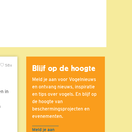
58x
Blijf op de hoogte
Meld je aan voor Vogelnieuws
en ontvang nieuws, inspiratie
n in
en tips over vogels. En blijf op
de hoogte van
n
beschermingsprojecten en
evenementen.
Meld je aan