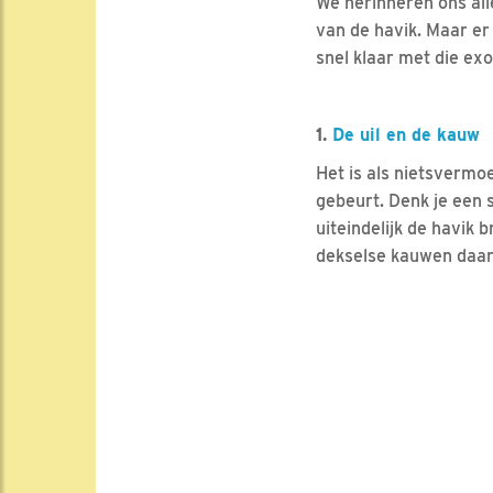
We herinneren ons alle
van de havik. Maar er
snel klaar met die ex
1.
De uil en de kauw
Het is als nietsvermo
gebeurt. Denk je een 
uiteindelijk de havik 
dekselse kauwen daar e