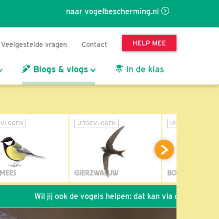
naar vogelbescherming.nl
HELP MEE
Veelgestelde vragen
Contact
Blogs & vlogs
In de klas
EVLOGEN
UITGEVLOGEN
UITGEVLOGEN
MEES
GIERZWALUW
BOSUIL
Wil jij ook de vogels helpen: dat kan via de link!
*
Seizoen