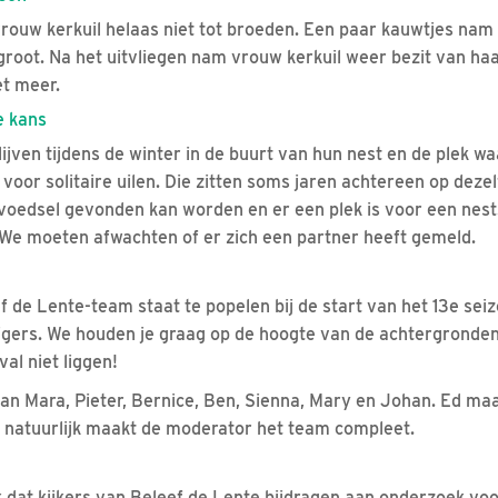
rouw kerkuil helaas niet tot broeden. Een paar kauwtjes nam 
groot. Na het uitvliegen nam vrouw kerkuil weer bezit van haa
et meer.
e kans
ijven tijdens de winter in de buurt van hun nest en de plek wa
voor solitaire uilen. Die zitten soms jaren achtereen op dezel
oedsel gevonden kan worden en er een plek is voor een nest
. We moeten afwachten of er zich een partner heeft gemeld.
 de Lente-team staat te popelen bij de start van het 13e sei
ligers. We houden je graag op de hoogte van de achtergronden
val niet liggen!
 van Mara, Pieter, Bernice, Ben, Sienna, Mary en Johan. Ed ma
en natuurlijk maakt de moderator het team compleet.
jk dat kijkers van Beleef de Lente bijdragen aan onderzoek voo