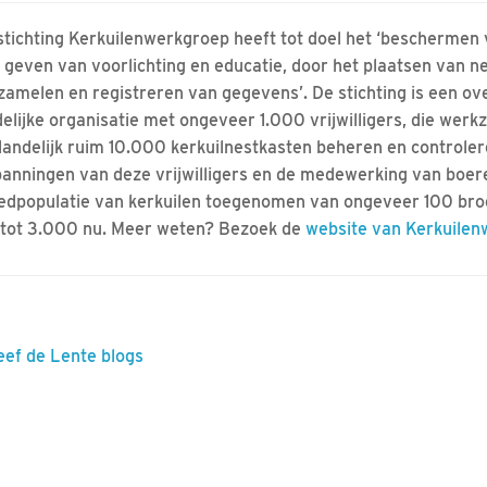
stichting Kerkuilenwerkgroep heeft tot doel het ‘beschermen 
t geven van voorlichting en educatie, door het plaatsen van n
zamelen en registreren van gegevens’. De stichting is een o
delijke organisatie met ongeveer 1.000 vrijwilligers, die werkz
 landelijk ruim 10.000 kerkuilnestkasten beheren en controler
panningen van deze vrijwilligers en de medewerking van boer
edpopulatie van kerkuilen toegenomen van ongeveer 100 bro
 tot 3.000 nu. Meer weten? Bezoek de
website van Kerkuile
eef de Lente blogs