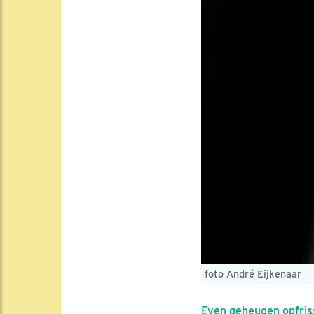
foto André Eijkenaar
Even geheugen opfris