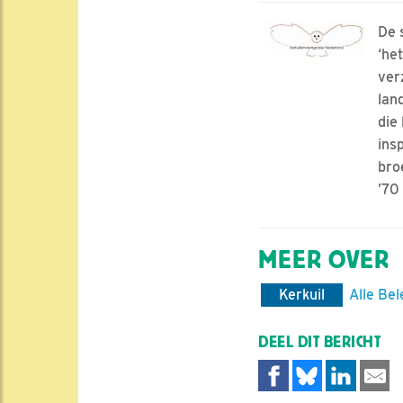
De 
‘he
ver
lan
die
ins
bro
’70
MEER OVER
Kerkuil
Alle Bel
DEEL DIT BERICHT