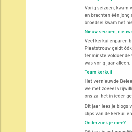
Vorig seizoen, kwam v
en brachten één jong 
broedsel kwam het ni
Nieuw seizoen, nieuw
Veel kerkuilenparen bl
Plaatstrouw geldt óók 
tenminste voldoende v
was vorig jaar alleen
Team kerkuil
Het vernieuwde Beleef
we met zoveel vrijwil
ons zal het in ieder ge
Dit jaar lees je blogs
clips van de kerkuil 
Onderzoek je mee?
Dit jaar is het mogeli