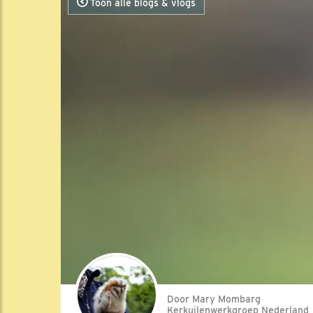
Toon alle blogs & vlogs
Door Mary Mombarg
Kerkuilenwerkgroep Nederland