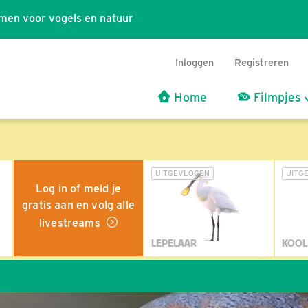
men voor vogels en natuur
Inloggen
Registreren
Home
Filmpjes
UITGEVLOGEN
UITG
Log in of meld je
gratis aan en volg alle
livestreams
LEPELAAR
KOOL