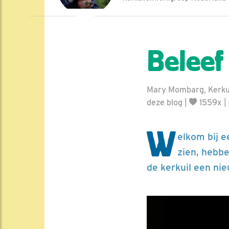
Beleef
Mary Mombarg, Kerkui
deze blog
|
1559x |
W
elkom bij e
zien, hebbe
de kerkuil een ni