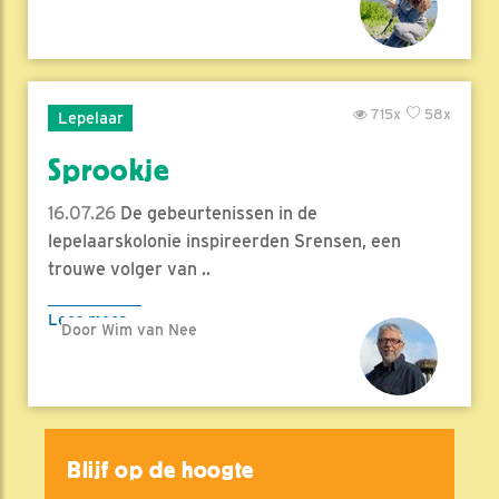
715x
58x
Lepelaar
Sprookje
16.07.26
De gebeurtenissen in de
lepelaarskolonie inspireerden Srensen, een
trouwe volger van ..
Lees meer
Door Wim van Nee
Blijf op de hoogte