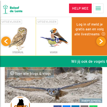
HELP MEE
Men
UITGEVLOGEN
UITGEVLOGEN
Log in of meld je
gratis aan en volg
alle livestreams
STEENUIL
VIJVER
Wil jij ook de vogels he
Toon alle blogs & vlogs
Andreas Schüring