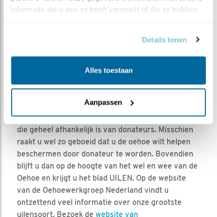
informatie die u aan ze heeft verstrekt of die ze hebben 
verzameld op basis van uw gebruik van hun services.
Een vliegend Hert in een Oehoe braakbal. foto: Roelof
Details tonen
Speelman
Alles toestaan
Aanpassen
De oehoewerkgroep is een vrijwilligersorganisatie
die geheel afhankelijk is van donateurs. Misschien
raakt u wel zo geboeid dat u de oehoe wilt helpen
beschermen door donateur te worden. Bovendien
blijft u dan op de hoogte van het wel en wee van de
Oehoe en krijgt u het blad UILEN. Op de website
van de Oehoewerkgroep Nederland vindt u
ontzettend veel informatie over onze grootste
uilensoort. Bezoek de
website van