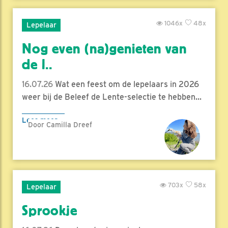
1046x
48x
Lepelaar
Nog even (na)genieten van
de l..
16.07.26
Wat een feest om de lepelaars in 2026
weer bij de Beleef de Lente-selectie te hebben...
Lees meer
Door Camilla Dreef
703x
58x
Lepelaar
Sprookje