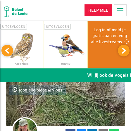
HELP MEE
Men
UITGEVLOGEN
UITGEVLOGEN
Log in of meld je
gratis aan en volg
alle livestreams
STEENUIL
VIJVER
Wil jij ook de vogels h
Toon alle blogs & vlogs