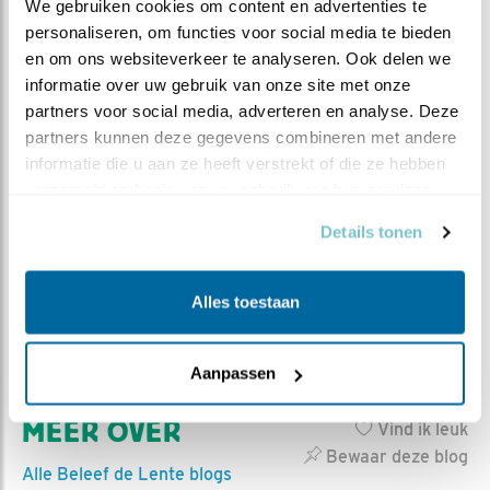
We gebruiken cookies om content en advertenties te 
personaliseren, om functies voor social media te bieden 
en om ons websiteverkeer te analyseren. Ook delen we 
informatie over uw gebruik van onze site met onze 
partners voor social media, adverteren en analyse. Deze 
It Fryske Gea is de provinciale vereniging voor
partners kunnen deze gegevens combineren met andere 
natuurbescherming in Fryslân. We hebben als doel
informatie die u aan ze heeft verstrekt of die ze hebben 
de bescherming, het behoud en ontwikkeling van
verzameld op basis van uw gebruik van hun services.
natuur, landschap en cultureel erfgoed. Op het
Details tonen
moment beheren we meer dan 60 verschillende
natuurgebieden met een totale oppervlakte van
20.000 hectare. Dit doen we niet alleen. We
Alles toestaan
worden gesteund door 37.000 leden! Bezoek de
website van It Fryske Gea
Aanpassen
MEER OVER
Vind ik leuk
Bewaar deze blog
Alle Beleef de Lente blogs