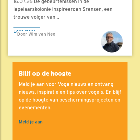
16.07.26
De gebeurtenissen in de
lepelaarskolonie inspireerden Srensen, een
trouwe volger van ..
Lees meer
Door Wim van Nee
Blijf op de hoogte
Meld je aan voor Vogelnieuws en ontvang
nieuws, inspiratie en tips over vogels. En blijf
op de hoogte van beschermingsprojecten en
evenementen.
Meld je aan