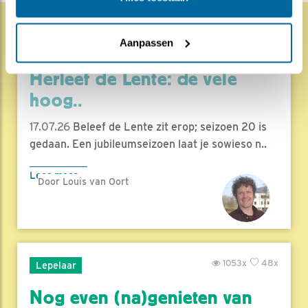
Aanpassen
1837x
68x
Natuur en Vogels
Herleef de Lente: de vele
hoog..
17.07.26
Beleef de Lente zit erop; seizoen 20 is
gedaan. Een jubileumseizoen laat je sowieso n..
Lees meer
Door Louis van Oort
1053x
48x
Lepelaar
Nog even (na)genieten van