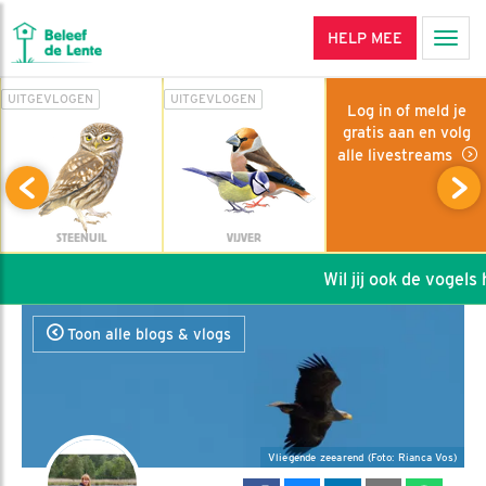
HELP MEE
Men
UITGEVLOGEN
UITGEVLOGEN
Log in of meld je
gratis aan en volg
alle livestreams
STEENUIL
VIJVER
Wil jij ook de vogels h
Toon alle blogs & vlogs
Vliegende zeearend (Foto: Rianca Vos)