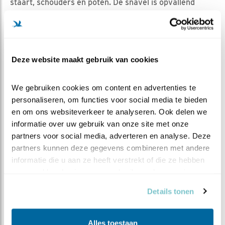
staart, schouders en poten. De snavel is opvallend
groot en geel. De naam komt van de Duitse
natuuronderzoeker Georg Wilhelm Steller die de soort
had beschreven. Het dieet van de Stellers zeearend
bestaat voornamelijk uit vis en watervogels en soms
Deze website maakt gebruik van cookies
ook zoogdieren. De Stellers zeearend is beschermd in
zijn leefgebied, maar wordt geclassificeerd als
We gebruiken cookies om content en advertenties te 
kwetsbaar.
personaliseren, om functies voor social media te bieden 
en om ons websiteverkeer te analyseren. Ook delen we 
MEER OVER
Vind ik leuk
informatie over uw gebruik van onze site met onze 
Bewaar deze blog
partners voor social media, adverteren en analyse. Deze 
Zeearend
Alle Beleef de
partners kunnen deze gegevens combineren met andere 
informatie die u aan ze heeft verstrekt of die ze hebben 
Lente blogs
verzameld op basis van uw gebruik van hun services.
DEEL DIT BERICHT
Details tonen
Alles toestaan