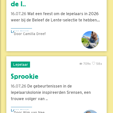
de l..
16.07.26
Wat een feest om de lepelaars in 2026
weer bij de Beleef de Lente-selectie te hebben...
Lees meer
Door Camilla Dreef
709x
58x
Lepelaar
Sprookje
16.07.26
De gebeurtenissen in de
lepelaarskolonie inspireerden Srensen, een
trouwe volger van ..
Lees meer
Door Wim van Nee