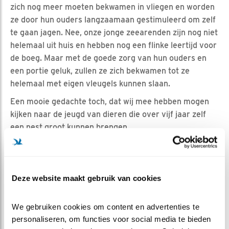
zich nog meer moeten bekwamen in vliegen en worden
ze door hun ouders langzaamaan gestimuleerd om zelf
te gaan jagen. Nee, onze jonge zeearenden zijn nog niet
helemaal uit huis en hebben nog een flinke leertijd voor
de boeg. Maar met de goede zorg van hun ouders en
een portie geluk, zullen ze zich bekwamen tot ze
helemaal met eigen vleugels kunnen slaan.
Een mooie gedachte toch, dat wij mee hebben mogen
kijken naar de jeugd van dieren die over vijf jaar zelf
een nest groot kunnen brengen.
Voor iedereen die de schoonheid van de
Alde Feanen
zelf wil aanschouwen, kom deze zomer
op bezoek
en
houdt de omgeving in de gaten. Wie weet zeilt er een
Deze website maakt gebruik van cookies
vliegende deur voorbij, of zie je ze gewoon ergens in
een veld zitten.
We gebruiken cookies om content en advertenties te 
personaliseren, om functies voor social media te bieden 