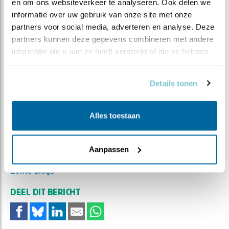
en om ons websiteverkeer te analyseren. Ook delen we 
informatie over uw gebruik van onze site met onze 
partners voor social media, adverteren en analyse. Deze 
partners kunnen deze gegevens combineren met andere 
informatie die u aan ze heeft verstrekt of die ze hebben 
verzameld op basis van uw gebruik van hun services.
Details tonen
Twee adulte zeearenden zittend in een weiland.
Alles toestaan
MEER OVER
Vind ik leuk
Bewaar deze blog
Aanpassen
Zeearend
Alle Beleef de
Lente blogs
DEEL DIT BERICHT