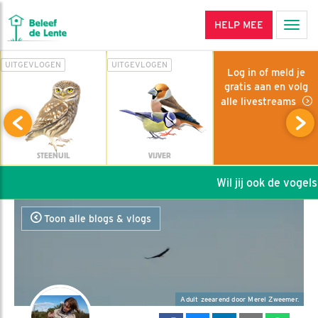
HELP MEE
Men
UITGEVLOGEN
UITGEVLOGEN
Log in of meld je
gratis aan en volg
alle livestreams
STEENUIL
VIJVER
Wil jij ook de vogels 
Toon alle blogs & vlogs
Adult zeearend door Merel Zweemer.