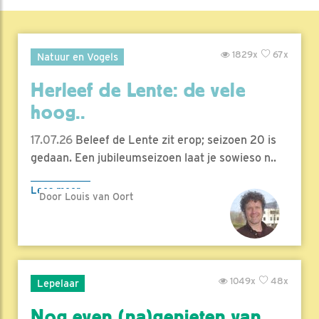
1829x
67x
Natuur en Vogels
Herleef de Lente: de vele
hoog..
17.07.26
Beleef de Lente zit erop; seizoen 20 is
gedaan. Een jubileumseizoen laat je sowieso n..
Lees meer
Door Louis van Oort
1049x
48x
Lepelaar
Nog even (na)genieten van