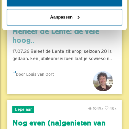
Aanpassen
1829x
67x
Natuur en Vogels
Herleef de Lente: de vele
hoog..
17.07.26
Beleef de Lente zit erop; seizoen 20 is
gedaan. Een jubileumseizoen laat je sowieso n..
Lees meer
Door Louis van Oort
1049x
48x
Lepelaar
Nog even (na)genieten van