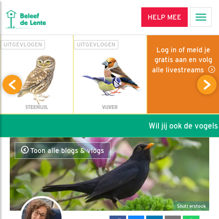
HELP MEE
Men
UITGEVLOGEN
UITGEVLOGEN
Log in of meld je
gratis aan en volg
alle livestreams
STEENUIL
VIJVER
Wil jij ook de vogels 
Toon alle blogs & vlogs
Shutterstock