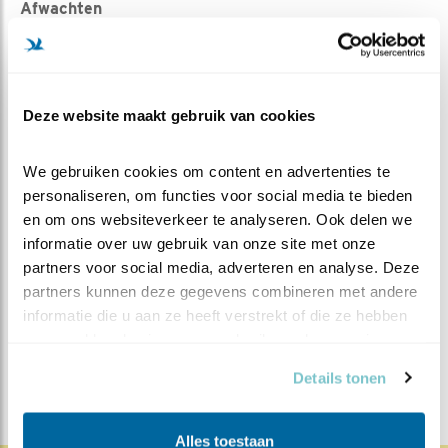
Afwachten
Tot die tijd is het afwachten en hopen dat er nog een ei
bij komt!
Deze website maakt gebruik van cookies
Fijne Paasdagen!
We gebruiken cookies om content en advertenties te 
personaliseren, om functies voor social media te bieden 
en om ons websiteverkeer te analyseren. Ook delen we 
MEER OVER
Vind ik leuk
informatie over uw gebruik van onze site met onze 
Bewaar deze blog
partners voor social media, adverteren en analyse. Deze 
Merel
Alle Beleef de Lente
partners kunnen deze gegevens combineren met andere 
informatie die u aan ze heeft verstrekt of die ze hebben 
blogs
verzameld op basis van uw gebruik van hun services.
DEEL DIT BERICHT
Details tonen
Alles toestaan