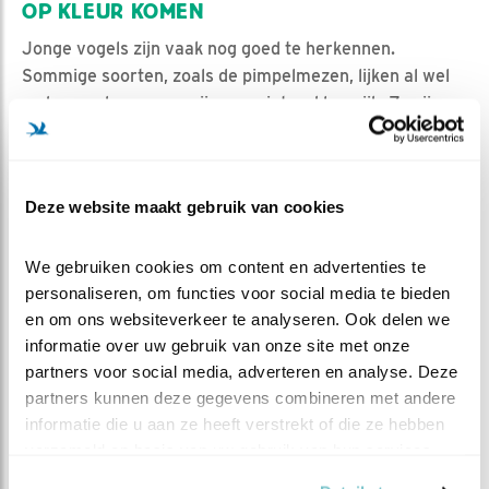
OP KLEUR KOMEN
Jonge vogels zijn vaak nog goed te herkennen.
Sommige soorten, zoals de pimpelmezen, lijken al wel
op hun ouders, maar zijn nog niet zo kleurrijk. Ze zijn
nog wat vaag van kleur. Andere jonge vogels lijken nog
totaal niet op hun ouders en hebben nog een mooie
bruine schutkleur. Deze vogels komen later pas in het
Deze website maakt gebruik van cookies
volwassen verenkleed op kleur.
Let de komende tijd goed op, we gaan ongetwijfeld nog
We gebruiken cookies om content en advertenties te 
meer jonge vogels zien! Zie je leuke jonge vogeltjes bij
personaliseren, om functies voor social media te bieden 
de vijver? Geef het door via de cliptip!
en om ons websiteverkeer te analyseren. Ook delen we 
Geniet van de jonge vogeltjes!
informatie over uw gebruik van onze site met onze 
partners voor social media, adverteren en analyse. Deze 
~ Bart
partners kunnen deze gegevens combineren met andere 
informatie die u aan ze heeft verstrekt of die ze hebben 
verzameld op basis van uw gebruik van hun services.