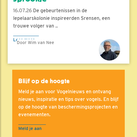
16.07.26
De gebeurtenissen in de
lepelaarskolonie inspireerden Srensen, een
trouwe volger van ..
Lees meer
Door Wim van Nee
Blijf op de hoogte
Meld je aan voor Vogelnieuws en ontvang
nieuws, inspiratie en tips over vogels. En blijf
op de hoogte van beschermingsprojecten en
evenementen.
Meld je aan