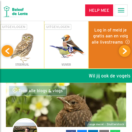
HELP MEE
Men
UITGEVLOGEN
UITGEVLOGEN
Log in of meld je
gratis aan en volg
alle livestreams
STEENUIL
VIJVER
Wil jij ook de vogels h
Toon alle blogs & vlogs
Jonge merel - Shutterstock