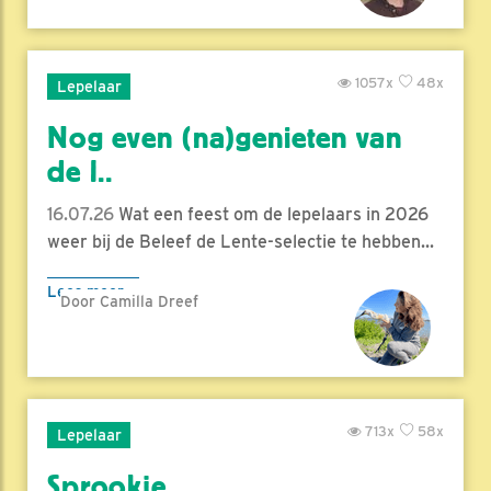
1057x
48x
Lepelaar
Nog even (na)genieten van
de l..
16.07.26
Wat een feest om de lepelaars in 2026
weer bij de Beleef de Lente-selectie te hebben...
Lees meer
Door Camilla Dreef
713x
58x
Lepelaar
Sprookje