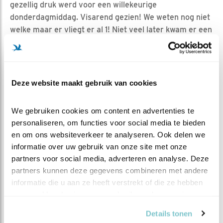
gezellig druk werd voor een willekeurige
donderdagmiddag. Visarend gezien! We weten nog niet
welke maar er vliegt er al 1! Niet veel later kwam er een
eerste foto binnen, en precies op dat moment lagen alle
BdL-camera's plat.
In de avond kwamen er meer foto's binnen en trok
Deze website maakt gebruik van cookies
boswachter Harm blij de conclusie: Hij is terug. Dé man
van ons nest is terug, en ook nog eens als eerste
waargenomen visarend binnen heel Nederland dit jaar.
We gebruiken cookies om content en advertenties te 
"Verenkleed en ringcombi lijken goed. Wat een baas is
personaliseren, om functies voor social media te bieden 
het toch!". Het prachtige blog van Kelvin zat nog vers in
en om ons websiteverkeer te analyseren. Ook delen we 
mijn gedachten, en zo was de bijnaam BiesBaas in mijn
informatie over uw gebruik van onze site met onze 
partners voor social media, adverteren en analyse. Deze 
hoofd al snel ontstaan.
partners kunnen deze gegevens combineren met andere 
RECAP VAN DEZE WEEK
informatie die u aan ze heeft verstrekt of die ze hebben 
verzameld op basis van uw gebruik van hun services.
Sinds de visarendcamera live is gegaan is er dus al een
hoop gebeurd. Oké, we hebben nog geen visarenden in
Details tonen
beeld op het nest voor onze camera. Maar saai is het