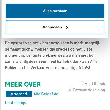
zeker nog niet geweest. Marters, ganzen, camera's die
Alles toestaan
tijdelijk zonder beeld zaten en recordbrekende
visarenden. Dit belooft wat voor de komende maanden.
We zijn los beste lieve mensen!
Aanpassen
MET EEN SPECIAAL DANKWOORD TOE
De opstart van het visarendseizoen is mede mogelijk
gemaakt door 2 mensen die precies op het juiste
moment op de juiste plek aanwezig waren met hun
camera's. Bij dezen een heel hartelijk dank aan Arie
Baldee en Lia Verkaar voor de prachtige foto's!
MEER OVER
Vind ik leuk
Bewaar deze blog
Visarend
Alle Beleef de
Lente blogs