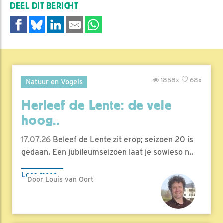
DEEL DIT BERICHT
1858x
68x
Natuur en Vogels
Herleef de Lente: de vele
hoog..
17.07.26
Beleef de Lente zit erop; seizoen 20 is
gedaan. Een jubileumseizoen laat je sowieso n..
Lees meer
Door Louis van Oort