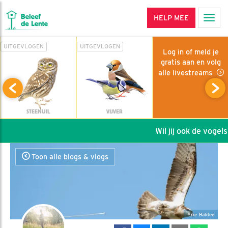
HELP MEE
Men
UITGEVLOGEN
UITGEVLOGEN
Log in of meld je
gratis aan en volg
alle livestreams
STEENUIL
VIJVER
Wil jij ook de vogels h
Toon alle blogs & vlogs
Arie Baldee