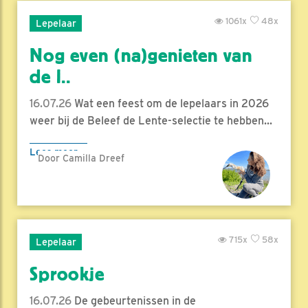
1061x
48x
Lepelaar
Nog even (na)genieten van
de l..
16.07.26
Wat een feest om de lepelaars in 2026
weer bij de Beleef de Lente-selectie te hebben...
Lees meer
Door Camilla Dreef
715x
58x
Lepelaar
Sprookje
16.07.26
De gebeurtenissen in de