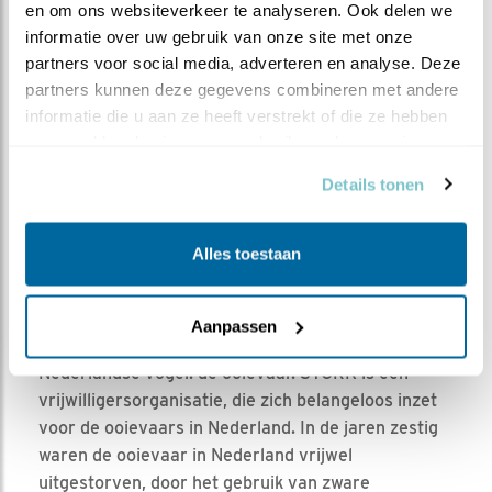
en om ons websiteverkeer te analyseren. Ook delen we 
informatie over uw gebruik van onze site met onze 
partners voor social media, adverteren en analyse. Deze 
partners kunnen deze gegevens combineren met andere 
informatie die u aan ze heeft verstrekt of die ze hebben 
verzameld op basis van uw gebruik van hun services.
Foto Leo: Overzichtskaartje broedgevallen ooievaars regio
Gennep en omstreken 2000-2020
Details tonen
Alles toestaan
Aanpassen
STORK, de Engelse naam voor een echte
Nederlandse vogel: de ooievaar. STORK is een
vrijwilligersorganisatie, die zich belangeloos inzet
voor de ooievaars in Nederland. In de jaren zestig
waren de ooievaar in Nederland vrijwel
uitgestorven, door het gebruik van zware