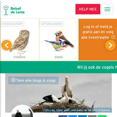
HELP MEE
Men
UITGEVLOGEN
UITGEVLOGEN
Log in of meld je
gratis aan en volg
alle livestreams
STEENUIL
VIJVER
Wil jij ook de vogels he
Toon alle blogs & vlogs
Foto Leo: Ouder geeft jong water op het nest in Gennep