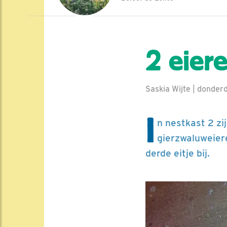
2 eiere
Saskia Wijte | donder
I
n nestkast 2 z
gierzwaluweier
derde eitje bij.