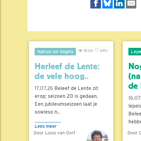
1831x
68x
Natuur en Vogels
Lepe
Herleef de Lente:
No
de vele hoog..
(na
de l
17.07.26
Beleef de Lente zit
erop; seizoen 20 is gedaan.
16.07
Een jubileumseizoen laat je
lepel
sowieso n..
Belee
hebbe
Lees meer
Door Louis van Oort
Door C
Lees 