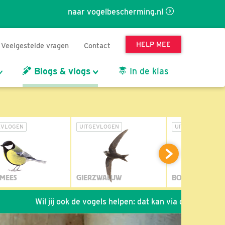
naar vogelbescherming.nl
HELP MEE
Veelgestelde vragen
Contact
Blogs & vlogs
In de klas
EVLOGEN
UITGEVLOGEN
UITGEVLOGEN
MEES
GIERZWALUW
BOSUIL
Wil jij ook de vogels helpen: dat kan via de link!
*
Seiz