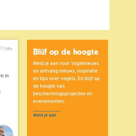
58x
Blijf op de hoogte
Meld je aan voor Vogelnieuws
en ontvang nieuws, inspiratie
n in
en tips over vogels. En blijf op
de hoogte van
n
beschermingsprojecten en
evenementen.
Meld je aan