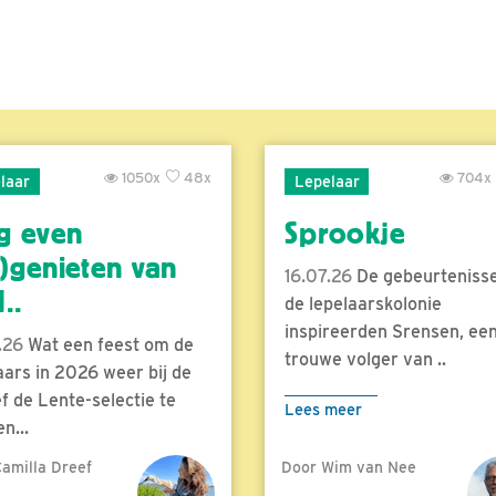
1050x
48x
704x
laar
Lepelaar
g even
Sprookje
)genieten van
16.07.26
De gebeurtenisse
..
de lepelaarskolonie
inspireerden Srensen, ee
.26
Wat een feest om de
trouwe volger van ..
aars in 2026 weer bij de
f de Lente-selectie te
Lees meer
n...
amilla Dreef
Door Wim van Nee
meer