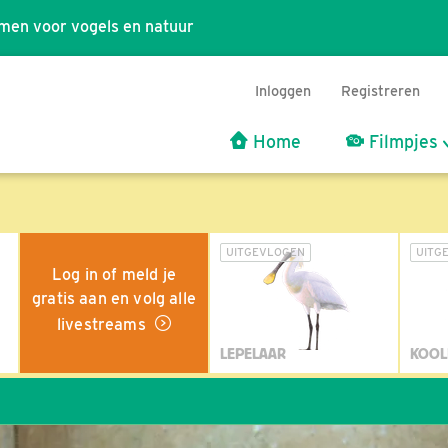
men voor vogels en natuur
Inloggen
Registreren
Home
Filmpjes
UITGEVLOGEN
UITG
Log in of meld je
gratis aan en volg alle
livestreams
LEPELAAR
KOOL