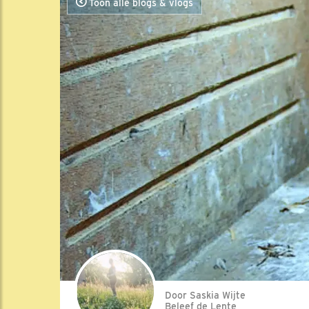
Toon alle blogs & vlogs
Door Saskia Wijte
Beleef de Lente