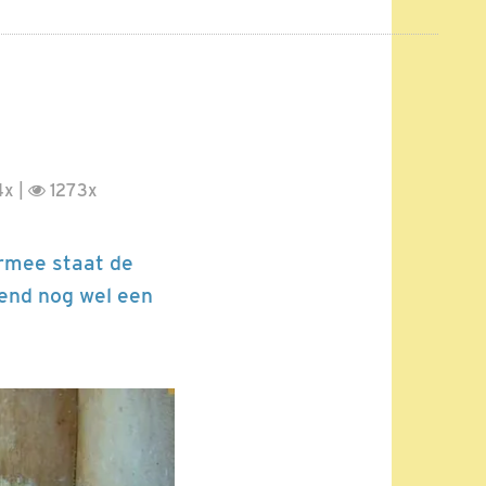
4x |
1273x
armee staat de
kend nog wel een