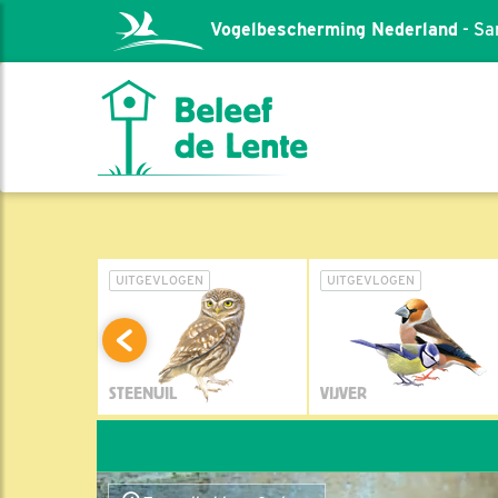
Vogelbescherming Nederland
- Sa
L
UITGEVLOGEN
UITGEVLOGEN
STEENUIL
VIJVER