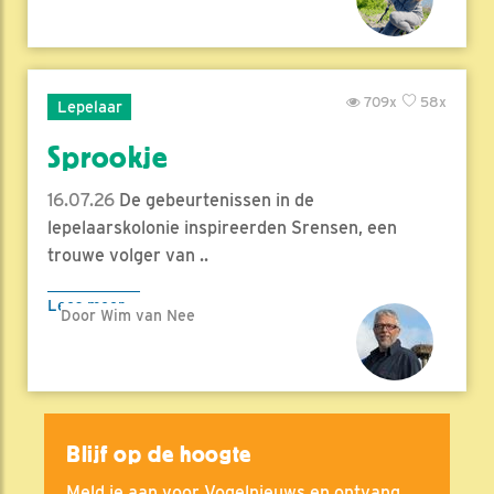
709x
58x
Lepelaar
Sprookje
16.07.26
De gebeurtenissen in de
lepelaarskolonie inspireerden Srensen, een
trouwe volger van ..
Lees meer
Door Wim van Nee
Blijf op de hoogte
Meld je aan voor Vogelnieuws en ontvang