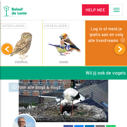
HELP MEE
Men
UITGEVLOGEN
UITGEVLOGEN
Log in of meld je
gratis aan en volg
alle livestreams
STEENUIL
VIJVER
Wil jij ook de vogels 
Toon alle blogs & vlogs