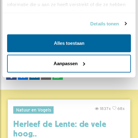
informatie die u aan ze heeft verstrekt of die ze hebben 
verzameld op basis van uw gebruik van hun services.
Details tonen
MEER OVER
Vind ik leuk
Bewaar deze blog
Ooievaar
Alle Beleef de
Alles toestaan
Lente blogs
DEEL DIT BERICHT
Aanpassen
1837x
68x
Natuur en Vogels
Herleef de Lente: de vele
hoog..