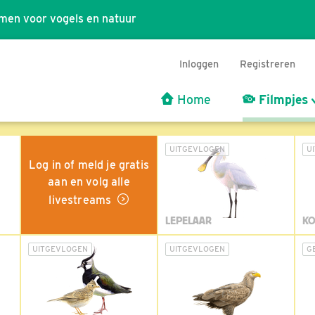
men voor vogels en natuur
Inloggen
Registreren
Home
Filmpjes
UITGEVLOGEN
U
Log in of meld je gratis
aan en volg alle
livestreams
LEPELAAR
KO
UITGEVLOGEN
UITGEVLOGEN
G