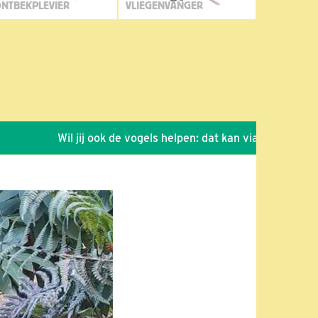
NTBEKPLEVIER
VLIEGENVANGER
Wil jij ook de vogels helpen: dat kan via de link!
*
Se