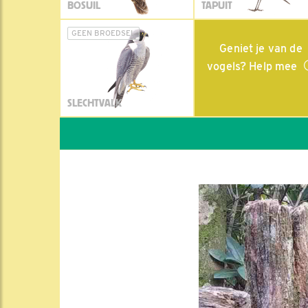
BOSUIL
TAPUIT
GEEN BROEDSEL
Geniet je van de
vogels? Help mee
SLECHTVALK