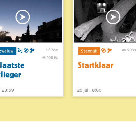
78x
909
zwaluw
Steenuil
1089x
laatste
Startklaar
vlieger
 , 23:59
26 jul , 8:00