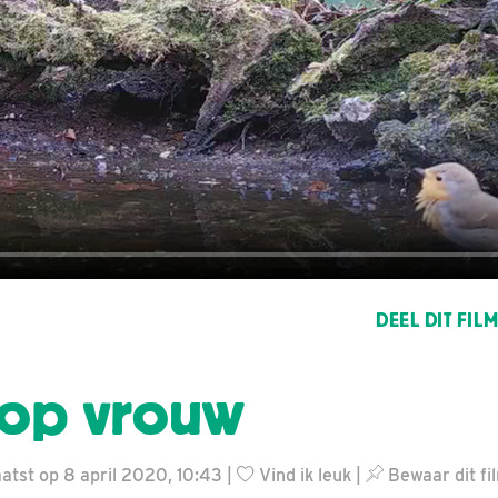
DEEL DIT FIL
kop vrouw
tst op 8 april 2020, 10:43 |
Vind ik leuk
|
Bewaar dit fi