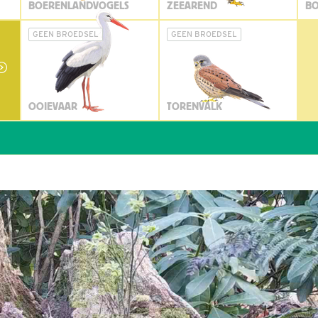
BOERENLANDVOGELS
ZEEAREND
BO
GEEN BROEDSEL
GEEN BROEDSEL
OOIEVAAR
TORENVALK