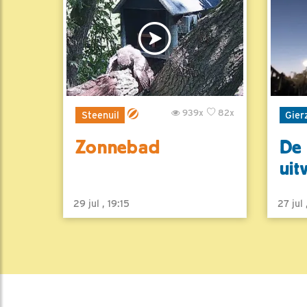
939x
82x
Steenuil
Gier
Zonnebad
De 
uit
29 jul , 19:15
27 jul