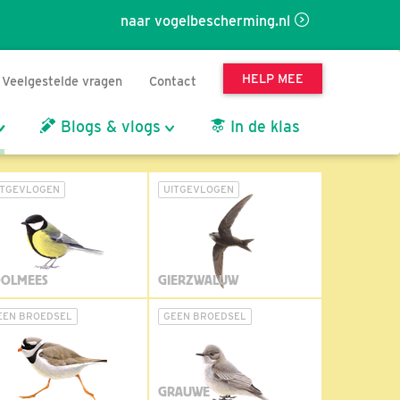
naar vogelbescherming.nl
HELP MEE
Veelgestelde vragen
Contact
Blogs & vlogs
In de klas
ITGEVLOGEN
UITGEVLOGEN
OLMEES
GIERZWALUW
EEN BROEDSEL
GEEN BROEDSEL
GRAUWE