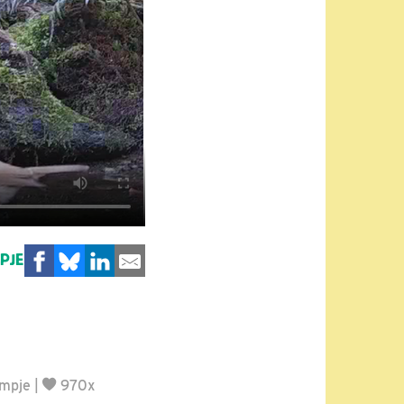
MPJE
lmpje
|
970x