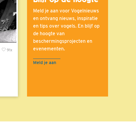
Meld je aan voor Vogelnieuws
en ontvang nieuws, inspiratie
en tips over vogels. En blijf op
de hoogte van
beschermingsprojecten en
evenementen.
x
91x
Meld je aan