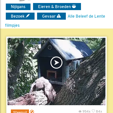
Nijlgans
Eieren & Broeden
Bezoek
Gevaar
Alle Beleef de Lente
filmpjes
954x
84x
Steenuil