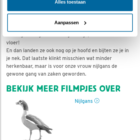
Natuurman Jonathan | Geplaatst op 24 mei 2020,
Alles toestaan
12:36 |
Vind ik leuk
|
Bewaar dit filmpje
|
977x
Misschien herken je het wel, je denkt een lekker rustig
Aanpassen
ochtendje voor jezelf te hebben, komen
onaangekondigt en niet uitgenodigd, de buren over de
vloer!
En dan landen ze ook nog op je hoofd en bijten ze je in
je nek. Dat laatste klinkt misschien wat minder
herkenbaar, maar is voor onze vrouw nijlgans de
gewone gang van zaken geworden.
BEKIJK MEER FILMPJES OVER
Nijlgans