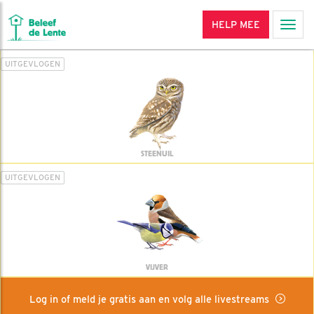
HELP MEE
Men
UITGEVLOGEN
STEENUIL
UITGEVLOGEN
VIJVER
Log in of meld je gratis aan en volg alle livestreams