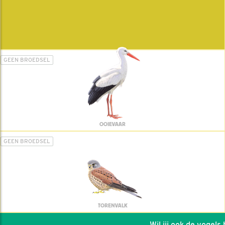
GEEN BROEDSEL
OOIEVAAR
GEEN BROEDSEL
TORENVALK
Wil jij ook de vogels he