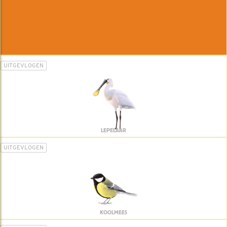
UITGEVLOGEN
LEPELAAR
UITGEVLOGEN
KOOLMEES