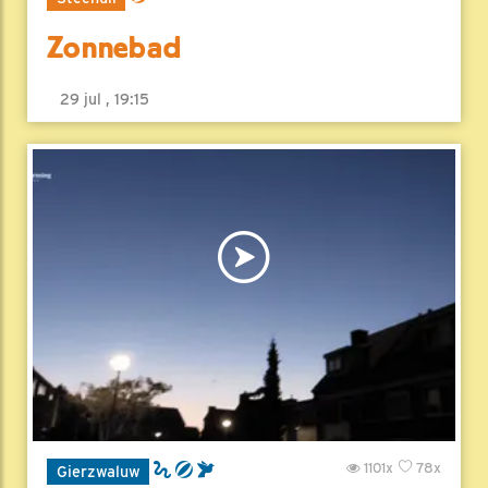
Zonnebad
29 jul , 19:15
1101x
78x
Gierzwaluw