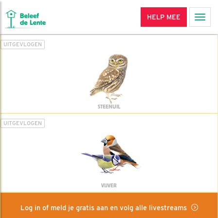
HELP MEE
Men
UITGEVLOGEN
STEENUIL
UITGEVLOGEN
VIJVER
Log in of meld je gratis aan en volg alle livestreams