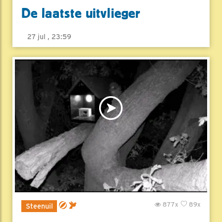
De laatste uitvlieger
27 jul , 23:59
877x
89x
Steenuil