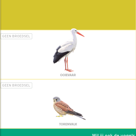
GEEN BROEDSEL
OOIEVAAR
GEEN BROEDSEL
TORENVALK
Wil jij ook de vogels h