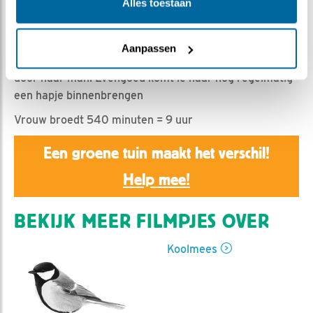
Nella | Geplaatst op 10 april 2019, 8:03 |
Vind ik leuk
|
Alles toestaan
Bewaar dit filmpje
|
1155x
Vandaag de derde broeddag. Vrouw gaat regelmatig
Aanpassen
naar buiten om zelf eten te zoeken, of laat zich voeren
door haar man. Evengoed komt ie haar nog regelmatig
een hapje binnenbrengen
Vrouw broedt 540 minuten = 9 uur
Een groene tuin maakt het verschil!
Help mee!
BEKIJK MEER FILMPJES OVER
Koolmees