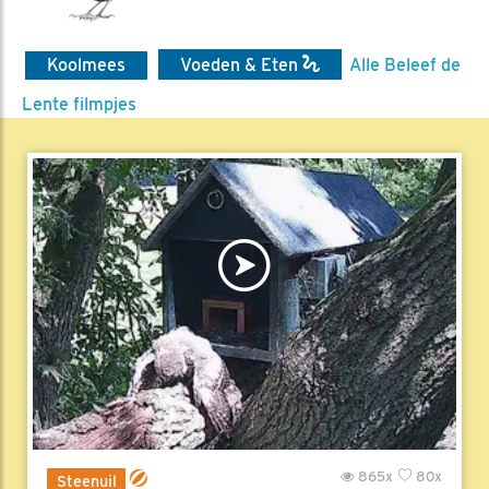
Koolmees
Voeden & Eten
Alle Beleef de
Lente filmpjes
865x
80x
Steenuil