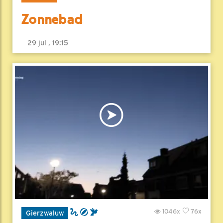
Zonnebad
29 jul , 19:15
1046x
76x
Gierzwaluw