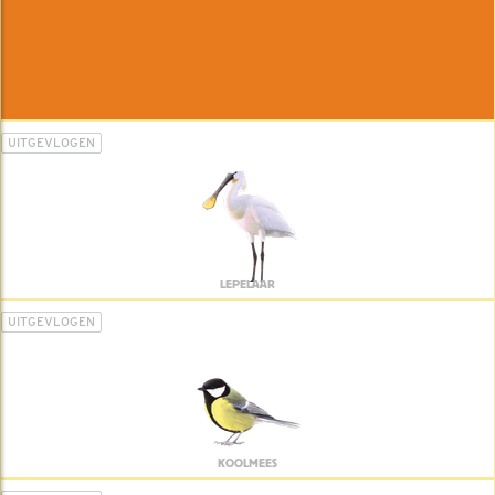
UITGEVLOGEN
LEPELAAR
UITGEVLOGEN
KOOLMEES