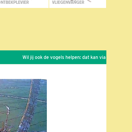
NTBEKPLEVIER
VLIEGENVANGER
Wil jij ook de vogels helpen: dat kan via de link!
*
Se