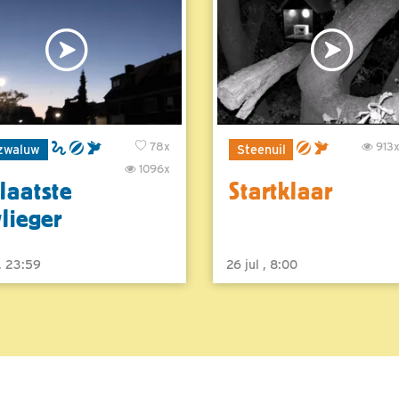
78x
913
zwaluw
Steenuil
1096x
laatste
Startklaar
vlieger
 , 23:59
26 jul , 8:00