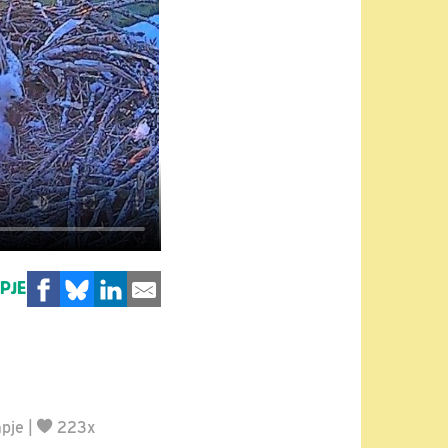
MPJE
mpje
|
223x