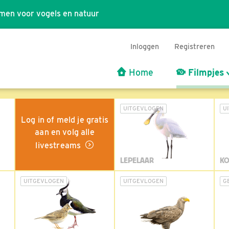
men voor vogels en natuur
Inloggen
Registreren
Home
Filmpjes
UITGEVLOGEN
U
Log in of meld je gratis
aan en volg alle
livestreams
LEPELAAR
KO
UITGEVLOGEN
UITGEVLOGEN
G