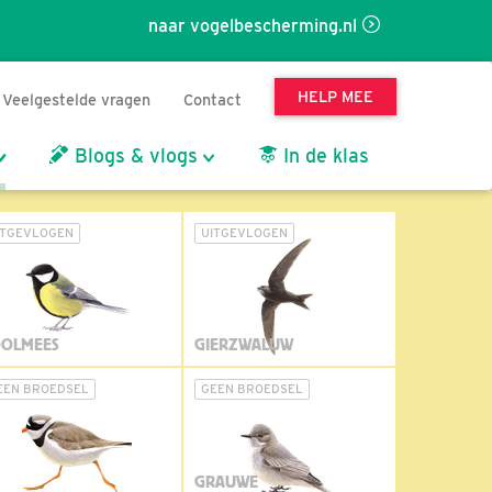
naar vogelbescherming.nl
HELP MEE
Veelgestelde vragen
Contact
Blogs & vlogs
In de klas
ITGEVLOGEN
UITGEVLOGEN
OLMEES
GIERZWALUW
EEN BROEDSEL
GEEN BROEDSEL
GRAUWE