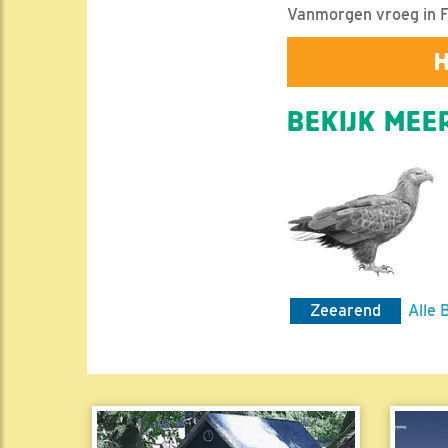
Vanmorgen vroeg in F
H
BEKIJK MEER
Zeearend
Alle 