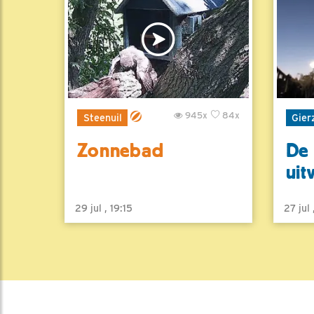
945x
84x
Steenuil
Gier
Zonnebad
De 
uit
29 jul , 19:15
27 jul