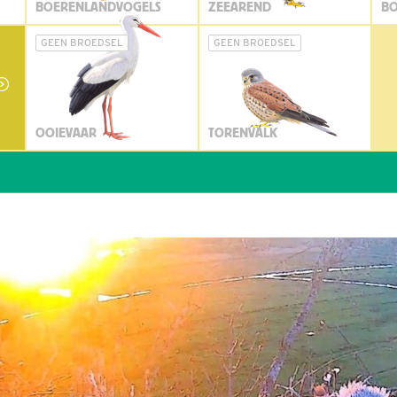
BOERENLANDVOGELS
ZEEAREND
BO
GEEN BROEDSEL
GEEN BROEDSEL
OOIEVAAR
TORENVALK