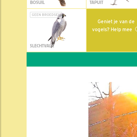
BOSUIL
TAPUIT
GEEN BROEDSEL
Geniet je van de
vogels? Help mee
SLECHTVALK