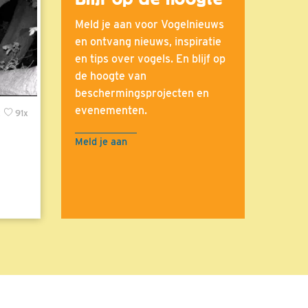
Meld je aan voor Vogelnieuws
en ontvang nieuws, inspiratie
en tips over vogels. En blijf op
de hoogte van
beschermingsprojecten en
evenementen.
x
91x
Meld je aan