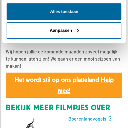
Bonnie | Geplaatst op 29 maart 2024, 20:05 |
Vind
ik leuk
|
Bewaar dit filmpje
|
262x
Alles toestaan
Welkom bij de boerenlandvogels 2024!
Ook dit jaar gaan wij weer de boerenlandvogels tijdens
Aanpassen
het broedseizoen dag en nacht volgen! Met als ster: de
Kievit!
Wij hopen jullie de komende maanden zoveel mogelijk
te kunnen laten zien! We gaan er een mooi seizoen van
maken!
Het wordt stil op ons platteland
Help
mee!
BEKIJK MEER FILMPJES OVER
Boerenlandvogels