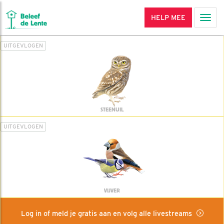
HELP MEE
Men
UITGEVLOGEN
STEENUIL
UITGEVLOGEN
VIJVER
Log in of meld je gratis aan en volg alle livestreams