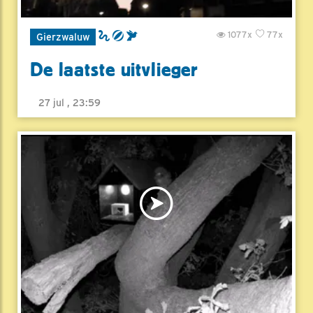
1077x
77x
Gierzwaluw
De laatste uitvlieger
27 jul , 23:59