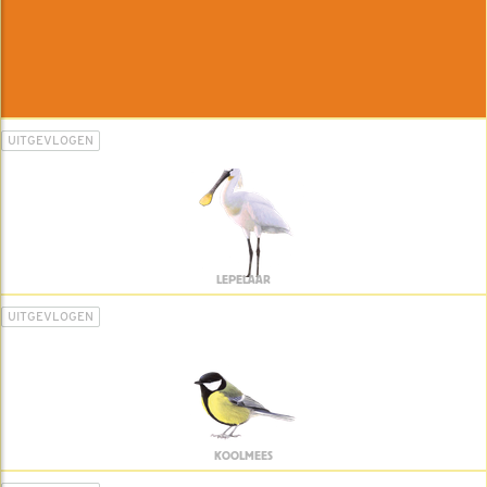
UITGEVLOGEN
LEPELAAR
UITGEVLOGEN
KOOLMEES