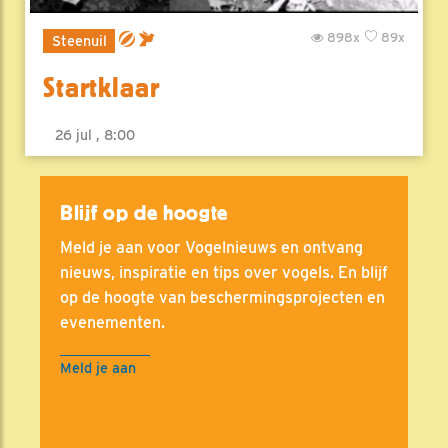
898x
89x
Steenuil
Startklaar
26 jul , 8:00
Blijf op de hoogte
Meld je aan voor Vogelnieuws en ontvang
nieuws, inspiratie en tips over vogels. En blijf
op de hoogte van beschermingsprojecten en
evenementen.
Meld je aan