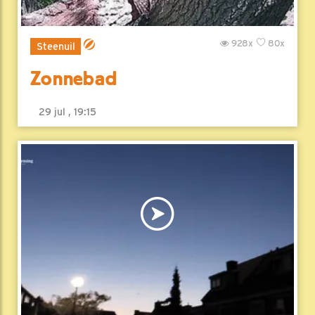
928x
80x
Steenuil
Zonnebad
29 jul , 19:15