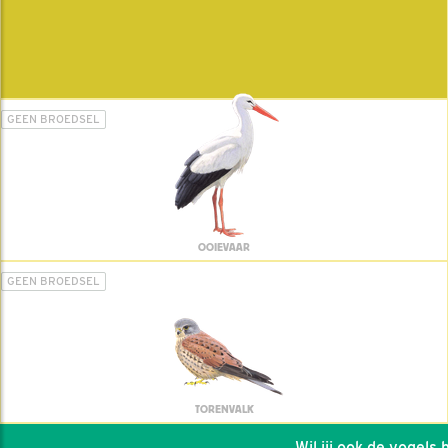
GEEN BROEDSEL
OOIEVAAR
GEEN BROEDSEL
TORENVALK
Wil jij ook de vogels he