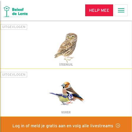
HELP MEE
Men
UITGEVLOGEN
STEENUIL
UITGEVLOGEN
VIJVER
Log in of meld je gratis aan en volg alle livestreams