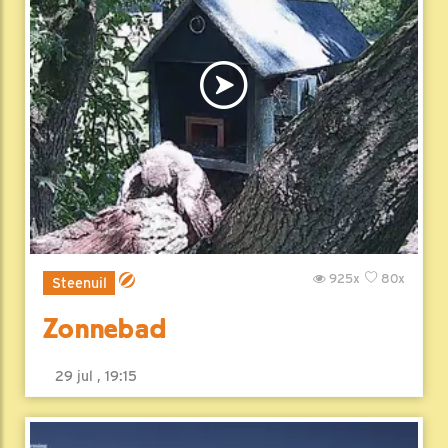
925x
80x
Steenuil
Zonnebad
29 jul , 19:15