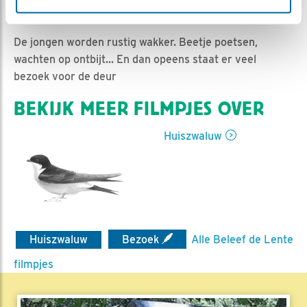
Nella | Geplaatst op 25 augustus 2019, 6:58 |
Vind ik
leuk
|
Bewaar dit filmpje
|
1075x
De jongen worden rustig wakker. Beetje poetsen,
wachten op ontbijt... En dan opeens staat er veel
bezoek voor de deur
BEKIJK MEER FILMPJES OVER
Huiszwaluw
Huiszwaluw
Bezoek
Alle Beleef de Lente
filmpjes