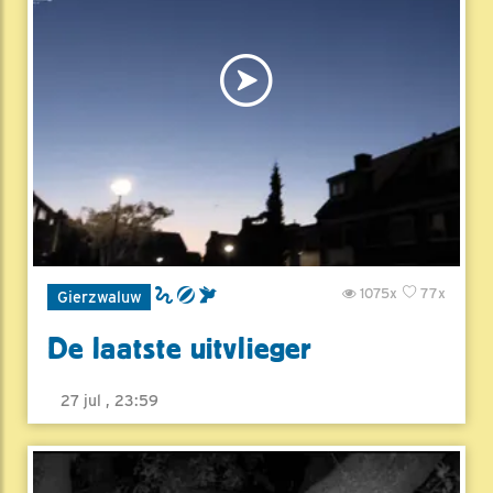
1075x
77x
Gierzwaluw
De laatste uitvlieger
27 jul , 23:59