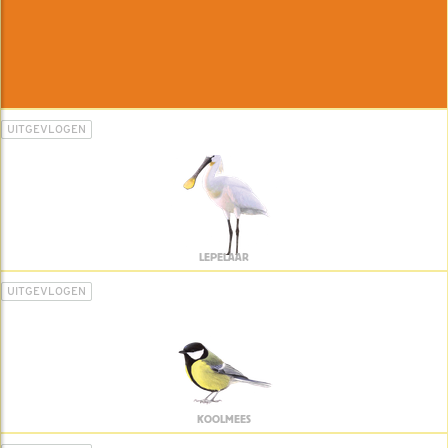
UITGEVLOGEN
LEPELAAR
UITGEVLOGEN
KOOLMEES