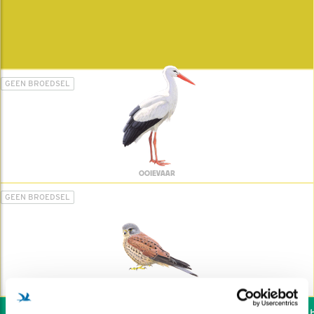
GEEN BROEDSEL
OOIEVAAR
GEEN BROEDSEL
TORENVALK
Wil jij ook de vogels he