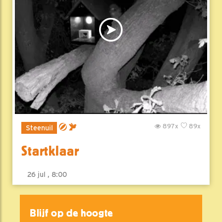
897x
89x
Steenuil
Startklaar
26 jul , 8:00
Blijf op de hoogte