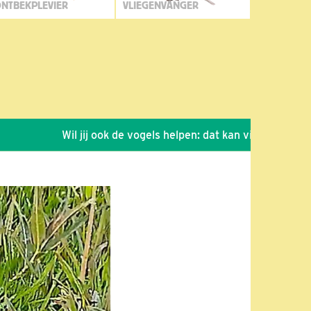
NTBEKPLEVIER
VLIEGENVANGER
Wil jij ook de vogels helpen: dat kan via de link!
*
S