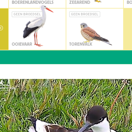
BOERENLANDVOGELS
ZEEAREND
BO
GEEN BROEDSEL
GEEN BROEDSEL
OOIEVAAR
TORENVALK