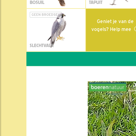
BOSUIL
TAPUIT
GEEN BROEDSEL
Geniet je van de
vogels? Help mee
SLECHTVALK