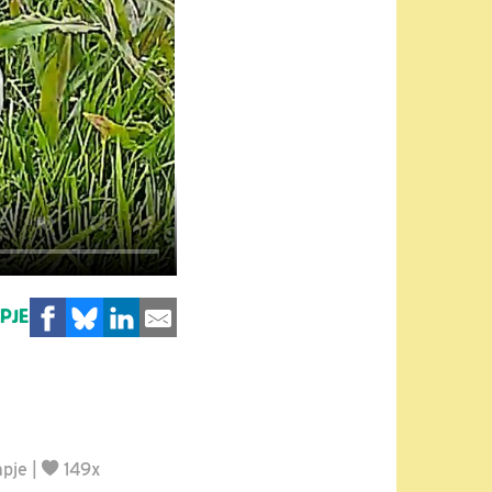
MPJE
mpje
|
149x