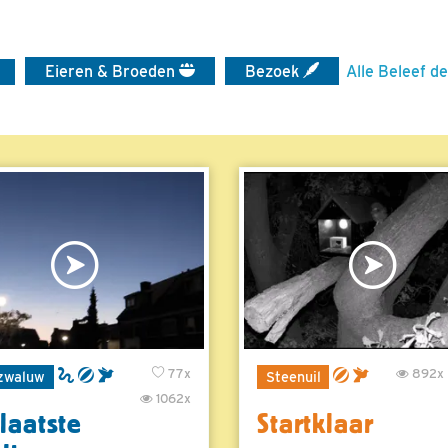
Eieren & Broeden
Bezoek
Alle Beleef de
77x
892x
zwaluw
Steenuil
1062x
laatste
Startklaar