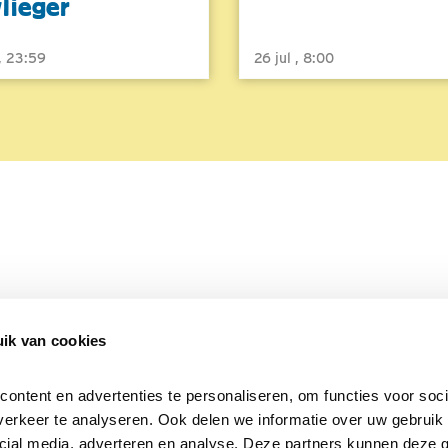
vlieger
 , 23:59
26 jul , 8:00
ik van cookies
Over Beleef de Lente
Mijn privacy
Cookieverklaring
ntent en advertenties te personaliseren, om functies voor socia
erkeer te analyseren. Ook delen we informatie over uw gebruik v
cial media, adverteren en analyse. Deze partners kunnen deze 