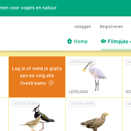
men voor vogels en natuur
Inloggen
Registreren
Home
Filmpjes
UITGEVLOGEN
U
Log in of meld je gratis
aan en volg alle
livestreams
LEPELAAR
KO
UITGEVLOGEN
UITGEVLOGEN
G