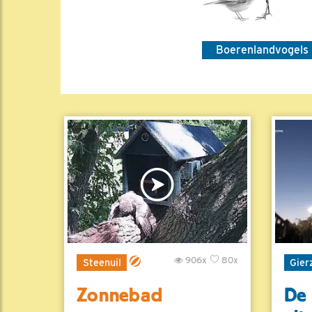
Boerenlandvogels
906x
80x
Steenuil
Gier
Zonnebad
De 