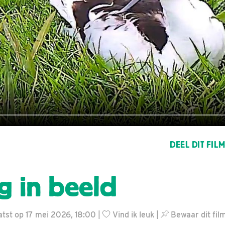
DEEL DIT FIL
 in beeld
tst op 17 mei 2026, 18:00 |
Vind ik leuk
|
Bewaar dit fil