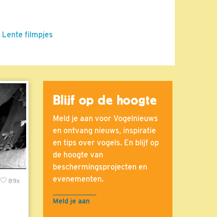
 Lente filmpjes
Blijf op de hoogte
Meld je aan voor Vogelnieuws
en ontvang nieuws, inspiratie
en tips over vogels. En blijf op
de hoogte van
beschermingsprojecten en
evenementen.
89x
Meld je aan