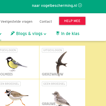
naar vogelbescherming.nl
HELP MEE
Veelgestelde vragen
Contact
Blogs & vlogs
In de klas
ITGEVLOGEN
UITGEVLOGEN
OLMEES
GIERZWALUW
EEN BROEDSEL
GEEN BROEDSEL
GRAUWE