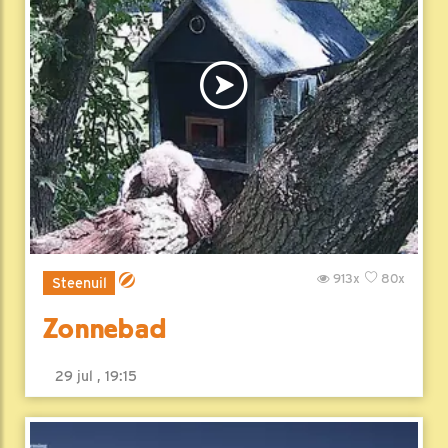
913x
80x
Steenuil
Zonnebad
29 jul , 19:15