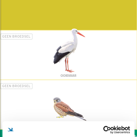
GEEN BROEDSEL
OOIEVAAR
GEEN BROEDSEL
TORENVALK
Wil jij ook de vogels hel