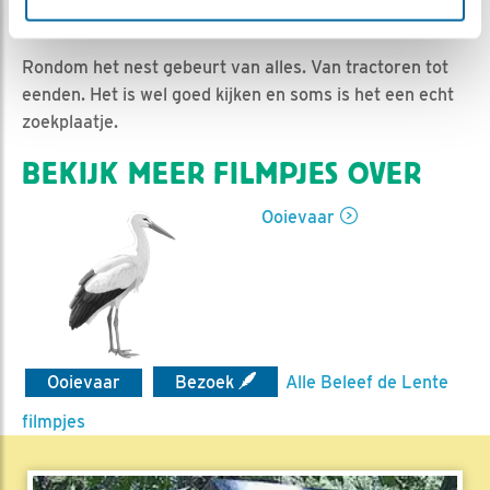
Jan-Willem BDL | Geplaatst op 6 maart 2023, 10:31 |
Vind ik leuk
|
Bewaar dit filmpje
|
408x
Rondom het nest gebeurt van alles. Van tractoren tot
eenden. Het is wel goed kijken en soms is het een echt
zoekplaatje.
BEKIJK MEER FILMPJES OVER
Ooievaar
Ooievaar
Bezoek
Alle Beleef de Lente
filmpjes