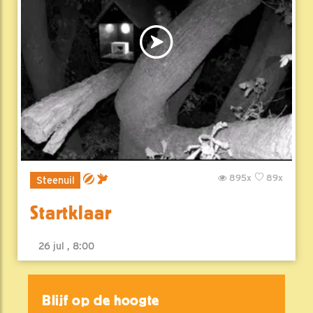
895x
89x
Steenuil
Startklaar
26 jul , 8:00
Blijf op de hoogte