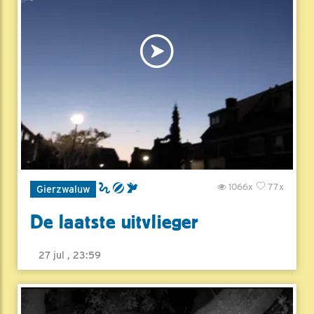
1066x
77x
Gierzwaluw
De laatste uitvlieger
27 jul , 23:59