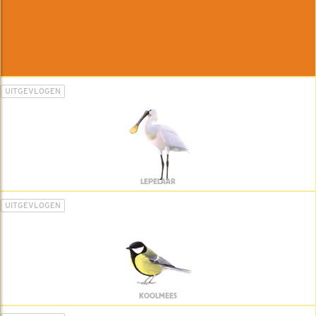
UITGEVLOGEN
LEPELAAR
UITGEVLOGEN
KOOLMEES