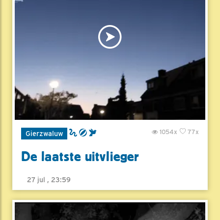
1054x
77x
Gierzwaluw
De laatste uitvlieger
27 jul , 23:59