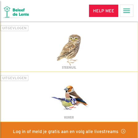
HELP MEE
Men
UITGEVLOGEN
STEENUIL
UITGEVLOGEN
VIJVER
Log in of meld je gratis aan en volg alle livestreams