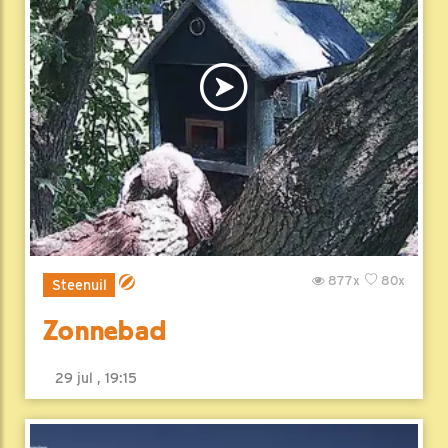
877x
80x
Steenuil
Zonnebad
29 jul , 19:15