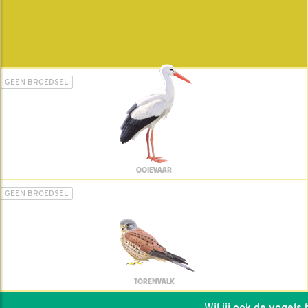
GEEN BROEDSEL
OOIEVAAR
GEEN BROEDSEL
TORENVALK
Wil jij ook de vogels he