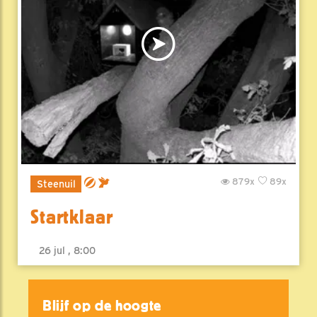
879x
89x
Steenuil
Startklaar
26 jul , 8:00
Blijf op de hoogte