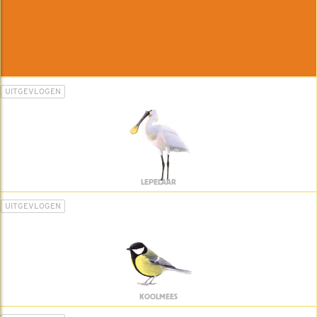
UITGEVLOGEN
LEPELAAR
UITGEVLOGEN
KOOLMEES