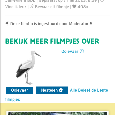
Jan-Willem BDL | Geplaatst op 7 mei 2023, 8:59 |
Vind ik leuk
|
Bewaar dit filmpje
|
408x
Deze filmtip is ingestuurd door Moderator 5
BEKIJK MEER FILMPJES OVER
Ooievaar
Ooievaar
Nestelen
Alle Beleef de Lente
filmpjes