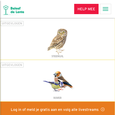
HELP MEE
Men
UITGEVLOGEN
STEENUIL
UITGEVLOGEN
VIJVER
Log in of meld je gratis aan en volg alle livestreams