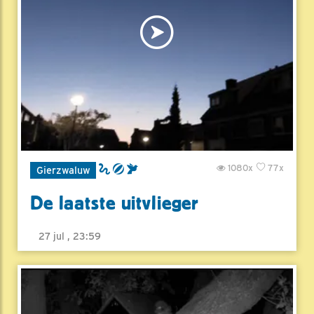
1080x
77x
Gierzwaluw
De laatste uitvlieger
27 jul , 23:59