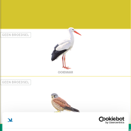
GEEN BROEDSEL
OOIEVAAR
GEEN BROEDSEL
TORENVALK
Wil jij ook de vogels he