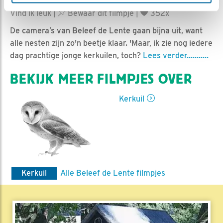
Ed Hoogkamer | Geplaatst op 12 juli 2024, 10:54 |
Vind ik leuk
|
Bewaar dit filmpje
|
352x
De camera’s van Beleef de Lente gaan bijna uit, want
alle nesten zijn zo'n beetje klaar. 'Maar, ik zie nog iedere
dag prachtige jonge kerkuilen, toch?
Lees verder...........
BEKIJK MEER FILMPJES OVER
Kerkuil
Kerkuil
Alle Beleef de Lente filmpjes