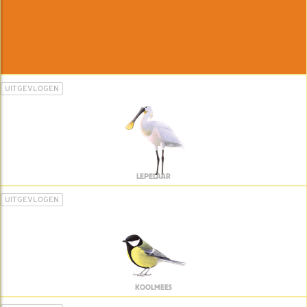
UITGEVLOGEN
LEPELAAR
UITGEVLOGEN
KOOLMEES