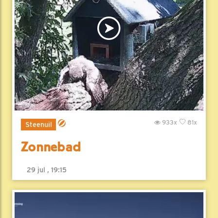
933x
81x
Steenuil
Zonnebad
29 jul , 19:15