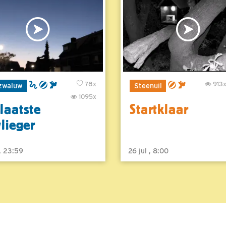
78x
913
zwaluw
Steenuil
1095x
laatste
Startklaar
vlieger
 , 23:59
26 jul , 8:00