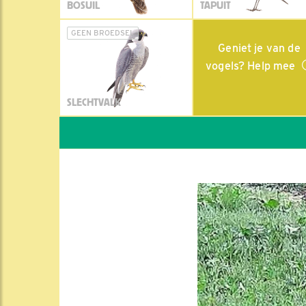
BOSUIL
TAPUIT
GEEN BROEDSEL
Geniet je van de
vogels? Help mee
SLECHTVALK