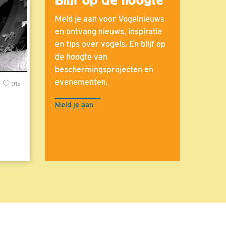
Meld je aan voor Vogelnieuws
en ontvang nieuws, inspiratie
en tips over vogels. En blijf op
de hoogte van
beschermingsprojecten en
evenementen.
x
91x
Meld je aan