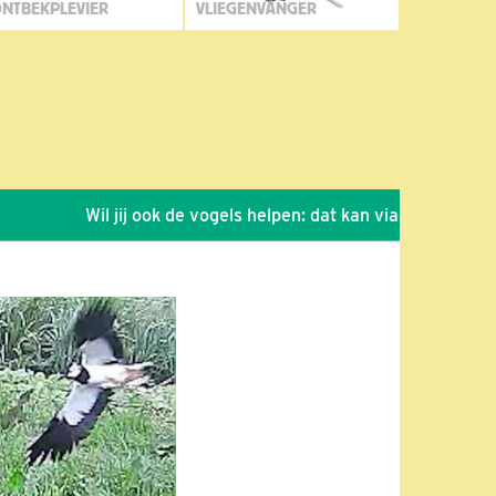
NTBEKPLEVIER
VLIEGENVANGER
Wil jij ook de vogels helpen: dat kan via de link!
*
Se