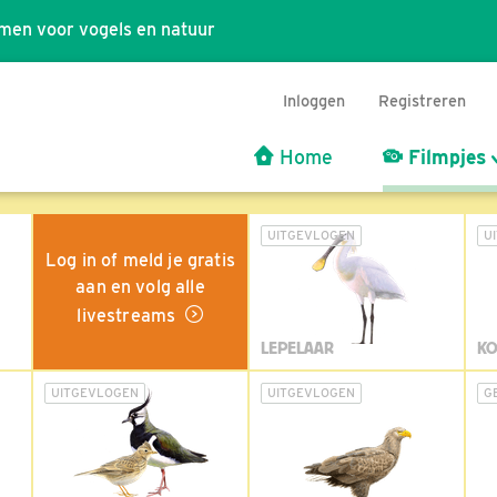
men voor vogels en natuur
Inloggen
Registreren
Home
Filmpjes
UITGEVLOGEN
U
Log in of meld je gratis
aan en volg alle
livestreams
LEPELAAR
KO
UITGEVLOGEN
UITGEVLOGEN
G