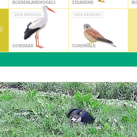
BOERENLANDVOGELS
ZEEAREND
BO
GEEN BROEDSEL
GEEN BROEDSEL
OOIEVAAR
TORENVALK