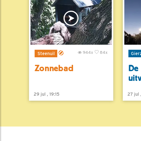
944x
84x
Steenuil
Gier
Zonnebad
De 
uit
29 jul , 19:15
27 jul