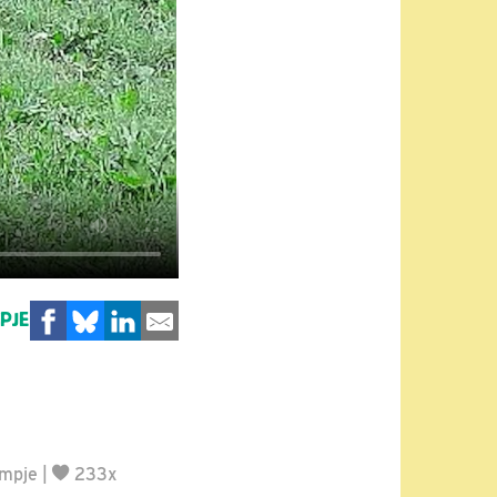
MPJE
lmpje
|
233x