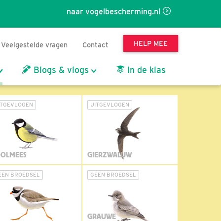
naar vogelbescherming.nl
HELP MEE
Veelgestelde vragen
Contact
Blogs & vlogs
In de klas
ITGEVLOGEN
UITGEVLOGEN
OLMEES
GIERZWALUW
EEN BROEDSEL
GEEN BROEDSEL
GRAUWE