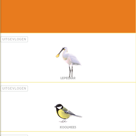
UITGEVLOGEN
LEPELAAR
UITGEVLOGEN
KOOLMEES