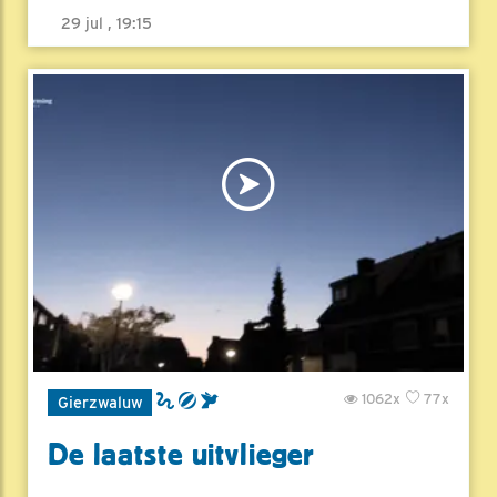
29 jul , 19:15
1062x
77x
Gierzwaluw
De laatste uitvlieger