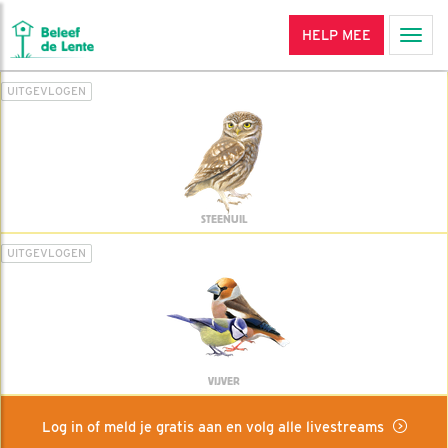
HELP MEE
Men
UITGEVLOGEN
STEENUIL
UITGEVLOGEN
VIJVER
Log in of meld je gratis aan en volg alle livestreams