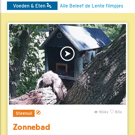
Voeden & Eten
Alle Beleef de Lente filmpjes
904x
80x
Steenuil
Zonnebad