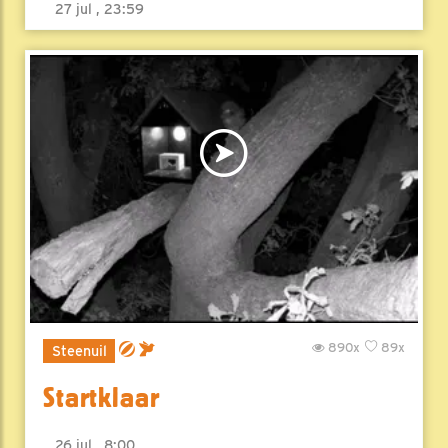
27 jul , 23:59
890x
89x
Steenuil
Startklaar
26 jul , 8:00