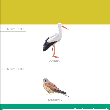
GEEN BROEDSEL
OOIEVAAR
GEEN BROEDSEL
TORENVALK
Wil jij ook de vogels h