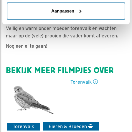
Iris | Geplaatst op 7 mei 2024, 11:23 |
Vind ik leuk
|
Bewaar dit filmpje
|
364x
Aanpassen
Natte dons en nog maar net uit het ei.
Veilig en warm onder moeder torenvalk en wachten
maar op de (vele) prooien die vader komt afleveren.
Nog een ei te gaan!
BEKIJK MEER FILMPJES OVER
Torenvalk
Torenvalk
Eieren & Broeden