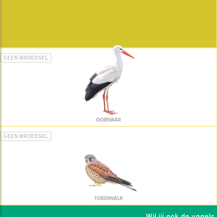
GEEN BROEDSEL
OOIEVAAR
GEEN BROEDSEL
TORENVALK
Wil jij ook de vogels he