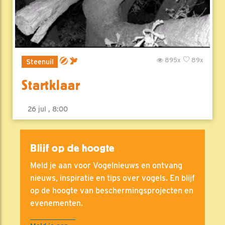
895x
89x
Steenuil
Startklaar
26 jul , 8:00
Blijf op de hoogte
Meld je aan voor Vogelnieuws en ontvang
nieuws, inspiratie en tips over vogels. En blijf
op de hoogte van beschermingsprojecten en
evenementen.