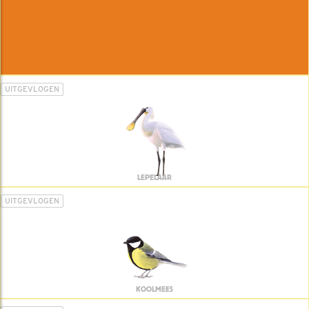
UITGEVLOGEN
LEPELAAR
UITGEVLOGEN
KOOLMEES