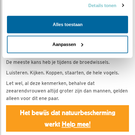
Jan Dagevos | Geplaatst op 8 maart 2025, 14:30 |
Details tonen
Vind ik leuk
|
Bewaar dit filmpje
|
372x
M en V zeearend uit elkaar houden valt nog niet mee.
Alles toestaan
En als je het aan het eind van een seizoen denkt te
weten dan zien ze er aan het begin van het volgende
seizoen weer net een beetje anders uit. Frustrerend.
Aanpassen
Hoe hou je ze dit jaar uit elkaar?
De meeste kans heb je tijdens de broedwissels.
Luisteren. Kijken. Koppen, staarten, de hele vogels.
Let wel, al deze kenmerken, behalve dat
zeearendvrouwen altijd groter zijn dan mannen, gelden
alleen voor dit ene paar.
Het bewijs dat natuurbescherming
werkt
Help mee!