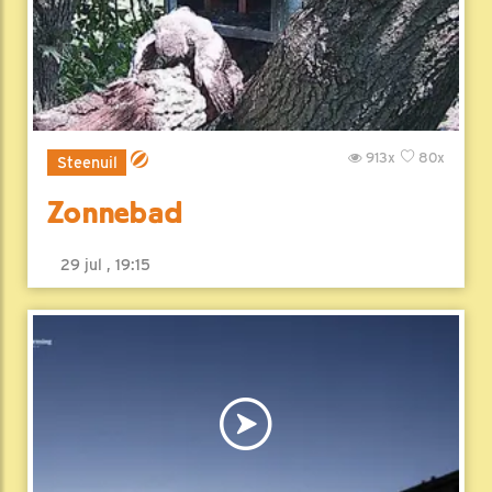
913x
80x
Steenuil
Zonnebad
29 jul , 19:15