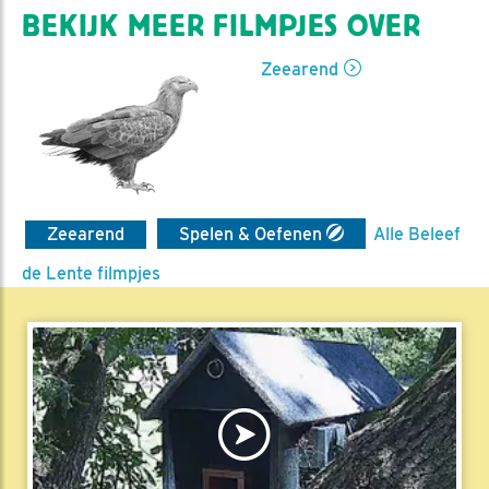
BEKIJK MEER FILMPJES OVER
Zeearend
Zeearend
Spelen & Oefenen
Alle Beleef
de Lente filmpjes