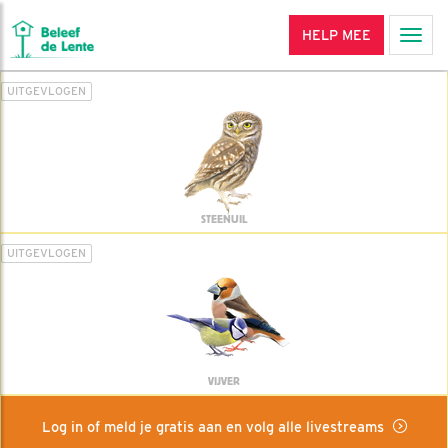
HELP MEE
Men
UITGEVLOGEN
STEENUIL
UITGEVLOGEN
VIJVER
Log in of meld je gratis aan en volg alle livestreams