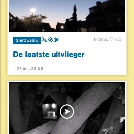
1065x
77x
Gierzwaluw
De laatste uitvlieger
27 jul , 23:59