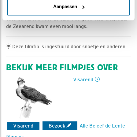
Romke Visser | Geplaatst op 4 april 2025, 17:00 |
Aanpassen
Vind ik leuk
|
Bewaar dit filmpje
|
393x
Toch een arend voor de cam, nee geen Visarend, maar
de Zeearend kwam even mooi langs.
Deze filmtip is ingestuurd door snoetje en anderen
BEKIJK MEER FILMPJES OVER
Visarend
Visarend
Bezoek
Alle Beleef de Lente
filmpjes