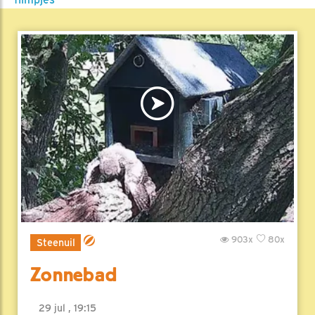
903x
80x
Steenuil
Zonnebad
29 jul , 19:15