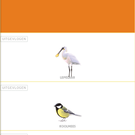
UITGEVLOGEN
LEPELAAR
UITGEVLOGEN
KOOLMEES