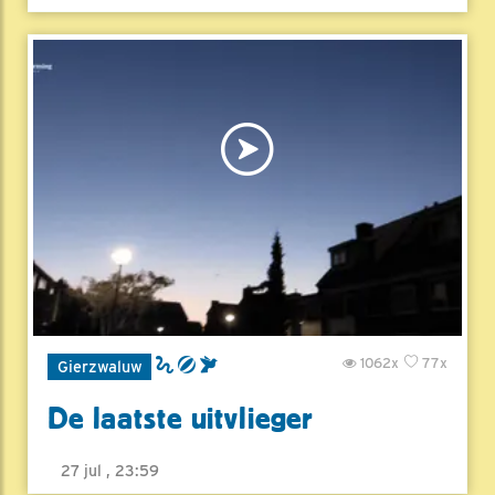
1062x
77x
Gierzwaluw
De laatste uitvlieger
27 jul , 23:59