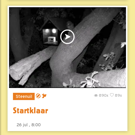
890x
89x
Steenuil
Startklaar
26 jul , 8:00