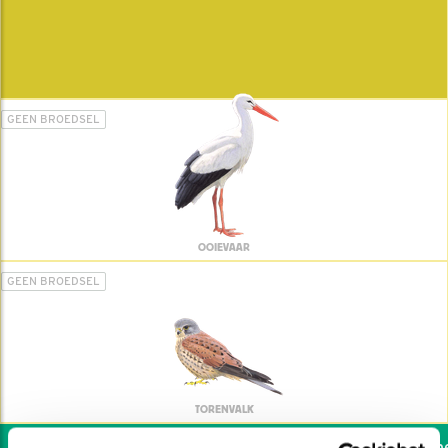
GEEN BROEDSEL
OOIEVAAR
GEEN BROEDSEL
TORENVALK
Wil jij ook de vogels hel