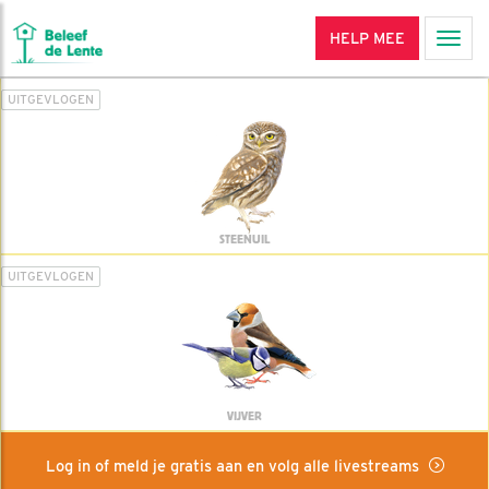
HELP MEE
Men
UITGEVLOGEN
STEENUIL
UITGEVLOGEN
VIJVER
Log in of meld je gratis aan en volg alle livestreams