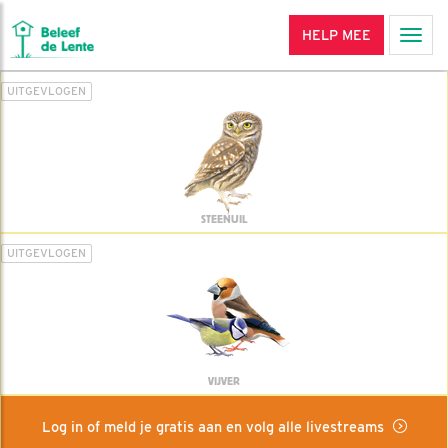
HELP MEE
Men
UITGEVLOGEN
STEENUIL
UITGEVLOGEN
VIJVER
Log in of meld je gratis aan en volg alle livestreams