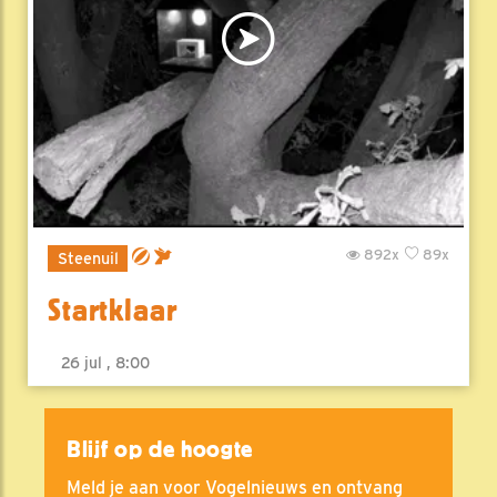
892x
89x
Steenuil
Startklaar
26 jul , 8:00
Blijf op de hoogte
Meld je aan voor Vogelnieuws en ontvang