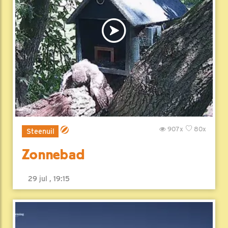
907x
80x
Steenuil
Zonnebad
29 jul , 19:15