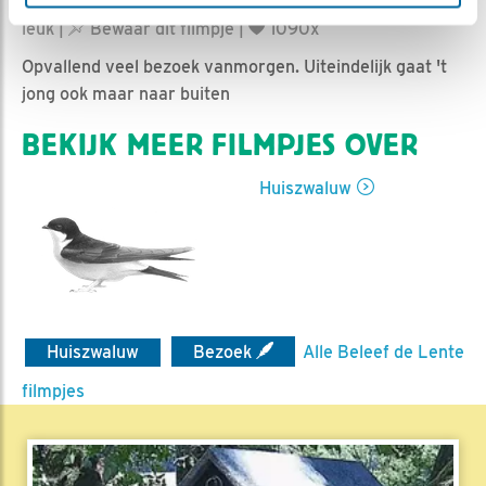
Nella | Geplaatst op 3 augustus 2019, 9:59 |
Vind ik
leuk
|
Bewaar dit filmpje
|
1090x
Opvallend veel bezoek vanmorgen. Uiteindelijk gaat 't
jong ook maar naar buiten
BEKIJK MEER FILMPJES OVER
Huiszwaluw
Huiszwaluw
Bezoek
Alle Beleef de Lente
filmpjes