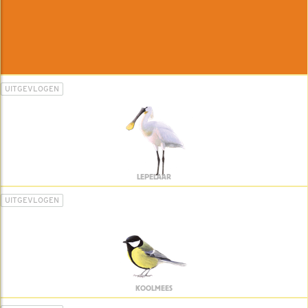
UITGEVLOGEN
LEPELAAR
UITGEVLOGEN
KOOLMEES