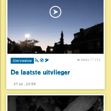
1062x
77x
Gierzwaluw
De laatste uitvlieger
27 jul , 23:59