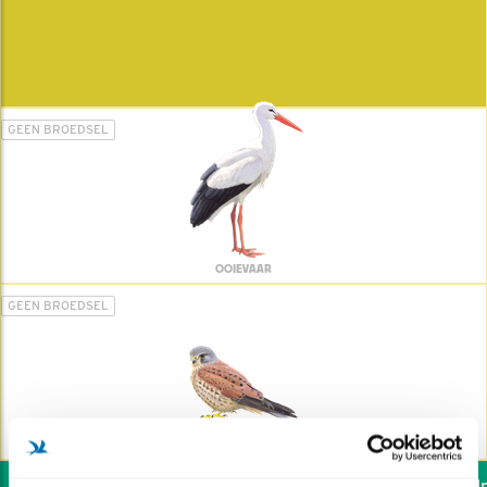
GEEN BROEDSEL
OOIEVAAR
GEEN BROEDSEL
TORENVALK
Wil jij ook de vogels helpe