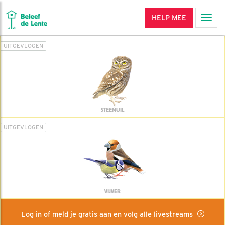
HELP MEE
Men
UITGEVLOGEN
STEENUIL
UITGEVLOGEN
VIJVER
Log in of meld je gratis aan en volg alle livestreams