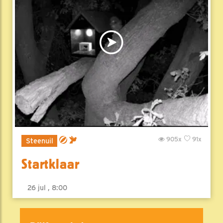
905x
91x
Steenuil
Startklaar
26 jul , 8:00