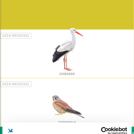
GEEN BROEDSEL
OOIEVAAR
GEEN BROEDSEL
TORENVALK
Wil jij ook de vogels he