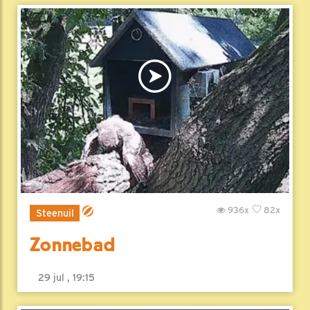
936x
82x
Steenuil
Zonnebad
29 jul , 19:15