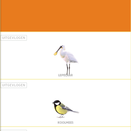
UITGEVLOGEN
LEPELAAR
UITGEVLOGEN
KOOLMEES