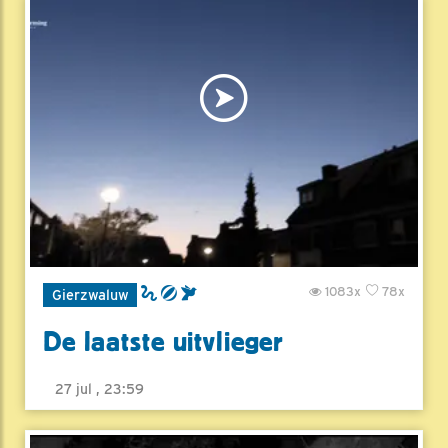
1083x
78x
Gierzwaluw
De laatste uitvlieger
27 jul , 23:59