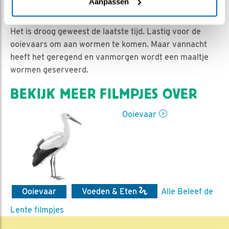
Jan-Willem BDL | Geplaatst op 26 april 2019, 8:00 |
Aanpassen
Vind ik leuk
|
Bewaar dit filmpje
|
1138x
Het is droog geweest de laatste tijd. Lastig voor de
ooievaars om aan wormen te komen. Maar vannacht
heeft het geregend en vanmorgen wordt een maaltje
wormen geserveerd.
BEKIJK MEER FILMPJES OVER
Ooievaar
Ooievaar
Voeden & Eten
Alle Beleef de
Lente filmpjes