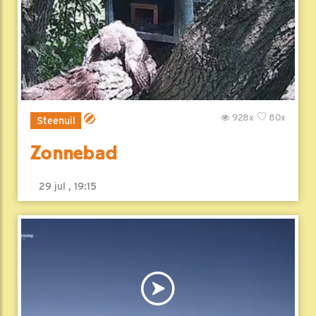
928x
80x
Steenuil
Zonnebad
29 jul , 19:15