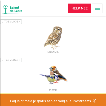
HELP MEE
Men
UITGEVLOGEN
STEENUIL
UITGEVLOGEN
VIJVER
Log in of meld je gratis aan en volg alle livestreams