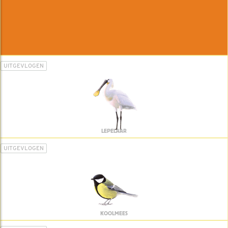
UITGEVLOGEN
LEPELAAR
UITGEVLOGEN
KOOLMEES