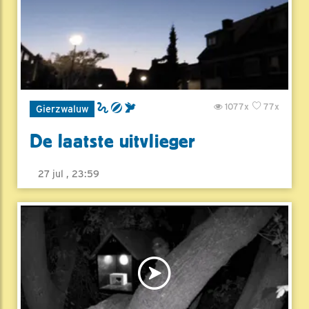
1077x
77x
Gierzwaluw
De laatste uitvlieger
27 jul , 23:59