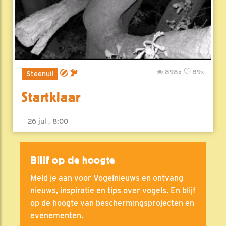
898x
89x
Steenuil
Startklaar
26 jul , 8:00
Blijf op de hoogte
Meld je aan voor Vogelnieuws en ontvang
nieuws, inspiratie en tips over vogels. En blijf
op de hoogte van beschermingsprojecten en
evenementen.