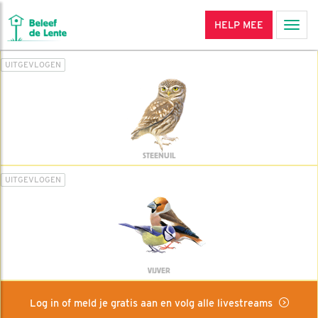
HELP MEE
Men
UITGEVLOGEN
STEENUIL
UITGEVLOGEN
VIJVER
Log in of meld je gratis aan en volg alle livestreams