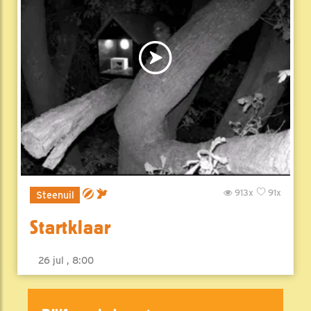
913x
91x
Steenuil
Startklaar
26 jul , 8:00