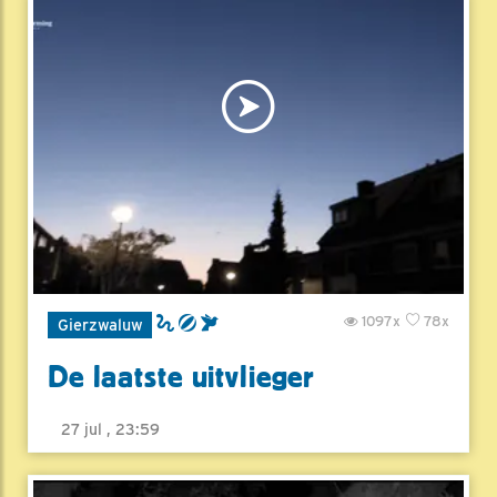
1097x
78x
Gierzwaluw
De laatste uitvlieger
27 jul , 23:59