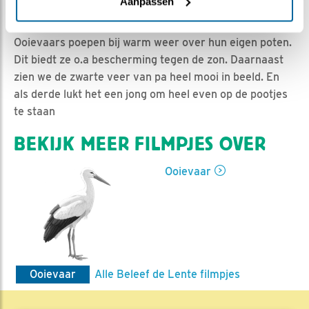
Nella | Geplaatst op 17 mei 2017, 17:46 |
Vind ik leuk
|
Aanpassen
Bewaar dit filmpje
|
1857x
Ooievaars poepen bij warm weer over hun eigen poten.
Dit biedt ze o.a bescherming tegen de zon. Daarnaast
zien we de zwarte veer van pa heel mooi in beeld. En
als derde lukt het een jong om heel even op de pootjes
te staan
BEKIJK MEER FILMPJES OVER
Ooievaar
Ooievaar
Alle Beleef de Lente filmpjes