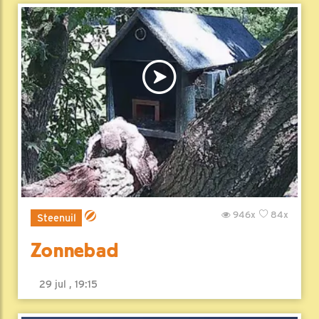
946x
84x
Steenuil
Zonnebad
29 jul , 19:15