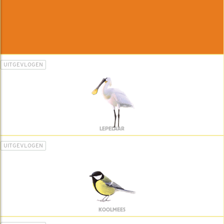
UITGEVLOGEN
LEPELAAR
UITGEVLOGEN
KOOLMEES