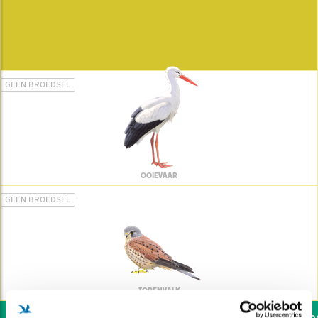
GEEN BROEDSEL
OOIEVAAR
GEEN BROEDSEL
TORENVALK
Wil jij ook de vogels hel