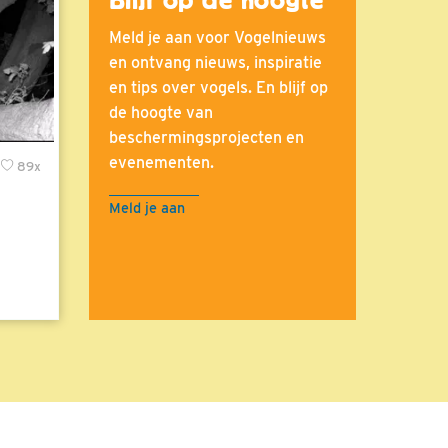
Meld je aan voor Vogelnieuws
en ontvang nieuws, inspiratie
en tips over vogels. En blijf op
de hoogte van
beschermingsprojecten en
evenementen.
89x
Meld je aan