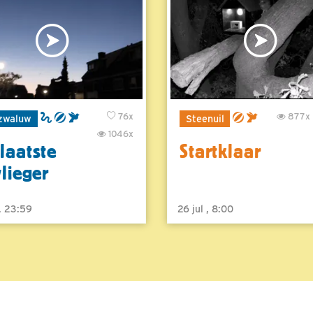
76x
877x
zwaluw
Steenuil
1046x
laatste
Startklaar
vlieger
 , 23:59
26 jul , 8:00