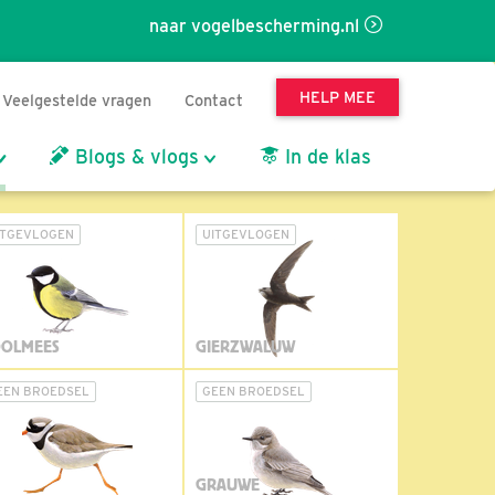
naar vogelbescherming.nl
HELP MEE
Veelgestelde vragen
Contact
Blogs & vlogs
In de klas
ITGEVLOGEN
UITGEVLOGEN
OLMEES
GIERZWALUW
EEN BROEDSEL
GEEN BROEDSEL
GRAUWE