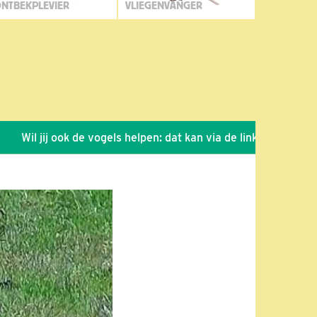
NTBEKPLEVIER
VLIEGENVANGER
il jij ook de vogels helpen: dat kan via de link!
*
Seizoen 