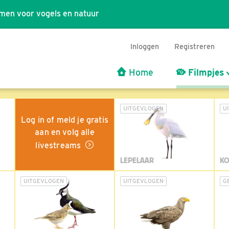
men voor vogels en natuur
Inloggen
Registreren
Home
Filmpjes
UITGEVLOGEN
U
Log in of meld je gratis
aan en volg alle
livestreams
LEPELAAR
KO
UITGEVLOGEN
UITGEVLOGEN
G