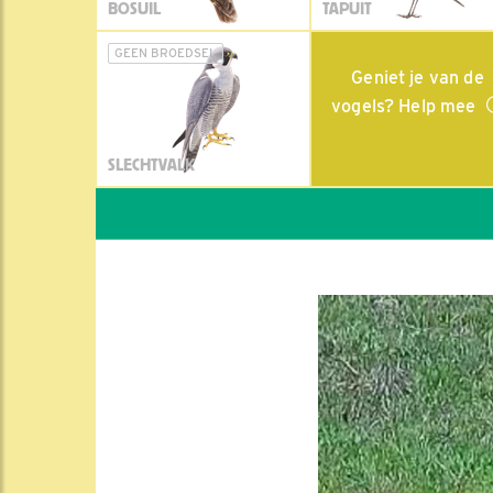
BOSUIL
TAPUIT
GEEN BROEDSEL
Geniet je van de
vogels? Help mee
SLECHTVALK