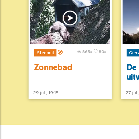
865x
80x
Steenuil
Gier
Zonnebad
De 
uit
29 jul , 19:15
27 jul