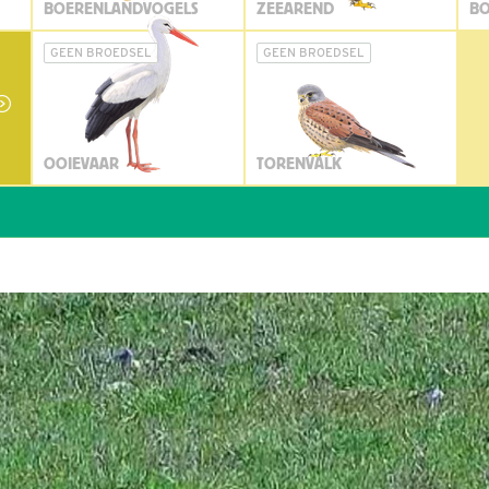
BOERENLANDVOGELS
ZEEAREND
BO
GEEN BROEDSEL
GEEN BROEDSEL
OOIEVAAR
TORENVALK
W