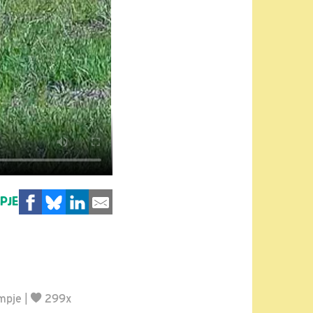
MPJE
lmpje
|
299x