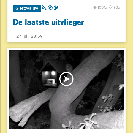
1081x
78x
Gierzwaluw
De laatste uitvlieger
27 jul , 23:59