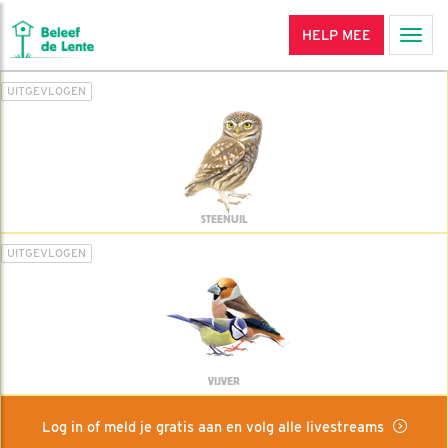
HELP MEE
Men
UITGEVLOGEN
STEENUIL
UITGEVLOGEN
VIJVER
Log in of meld je gratis aan en volg alle livestreams