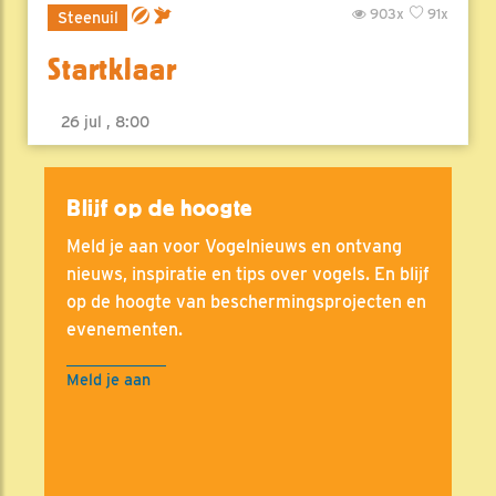
903x
91x
Steenuil
Startklaar
26 jul , 8:00
Blijf op de hoogte
Meld je aan voor Vogelnieuws en ontvang
nieuws, inspiratie en tips over vogels. En blijf
op de hoogte van beschermingsprojecten en
evenementen.
Meld je aan