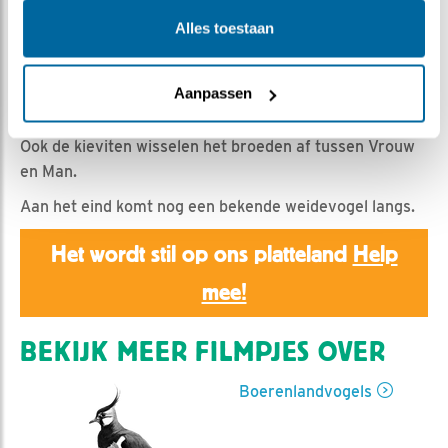
Romke Visser | Geplaatst op 31 maart 2022, 16:40 |
Vind ik leuk
|
Bewaar dit filmpje
|
523x
Alles toestaan
Niet alleen in het weer (Vorige week nog (bijna)
zomers, nu sneeuwt het in delen van het land) is het
Aanpassen
zeer wisselend.
Ook de kieviten wisselen het broeden af tussen Vrouw
en Man.
Aan het eind komt nog een bekende weidevogel langs.
Het wordt stil op ons platteland
Help
mee!
BEKIJK MEER FILMPJES OVER
Boerenlandvogels