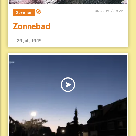
933x
82x
Steenuil
Zonnebad
29 jul , 19:15