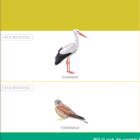
GEEN BROEDSEL
OOIEVAAR
GEEN BROEDSEL
TORENVALK
Wil jij ook de vogels he