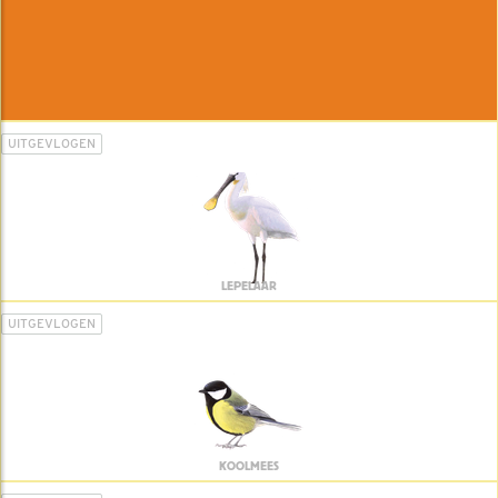
UITGEVLOGEN
LEPELAAR
UITGEVLOGEN
KOOLMEES