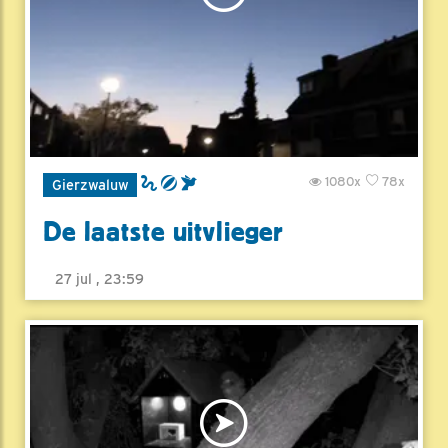
1080x
78x
Gierzwaluw
De laatste uitvlieger
27 jul , 23:59