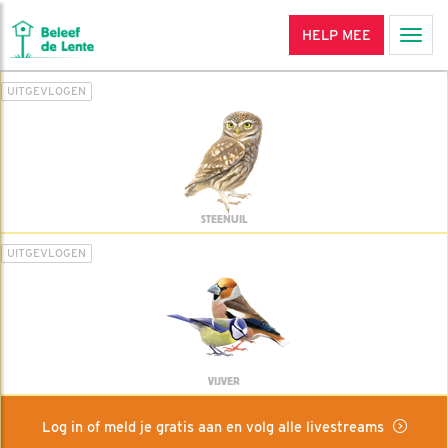
HELP MEE
Men
UITGEVLOGEN
STEENUIL
UITGEVLOGEN
VIJVER
Log in of meld je gratis aan en volg alle livestreams