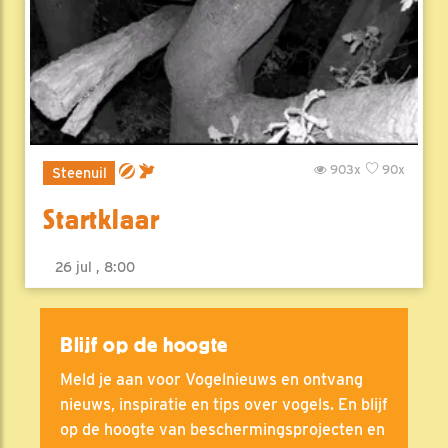
903x
90x
Steenuil
Startklaar
26 jul , 8:00
Blijf op de hoogte
Meld je aan voor Vogelnieuws en ontvang
nieuws, inspiratie en tips over vogels. En blijf
op de hoogte van beschermingsprojecten en