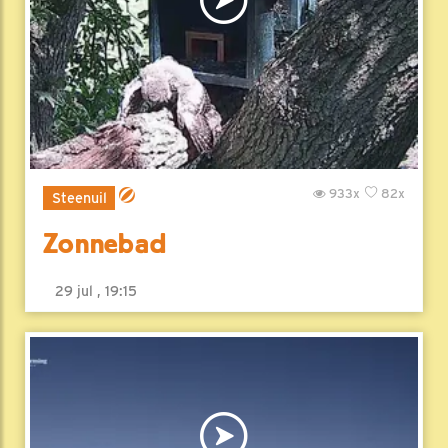
933x
82x
Steenuil
Zonnebad
29 jul , 19:15