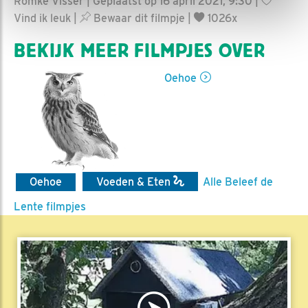
Romke Visser | Geplaatst op 16 april 2021, 9:30 |
Vind ik leuk
|
Bewaar dit filmpje
|
1026x
BEKIJK MEER FILMPJES OVER
Oehoe
Oehoe
Voeden & Eten
Alle Beleef de
Lente filmpjes