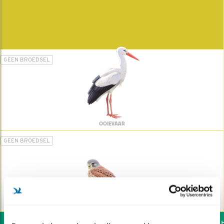
GEEN BROEDSEL
OOIEVAAR
GEEN BROEDSEL
TORENVALK
Wil jij ook de vogels he