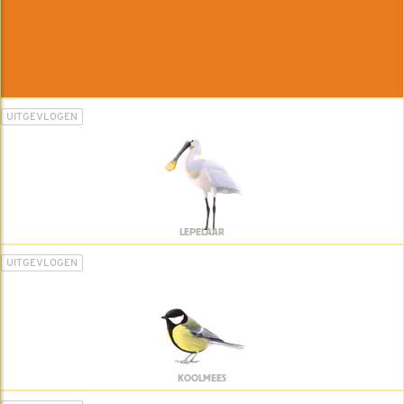
UITGEVLOGEN
LEPELAAR
UITGEVLOGEN
KOOLMEES