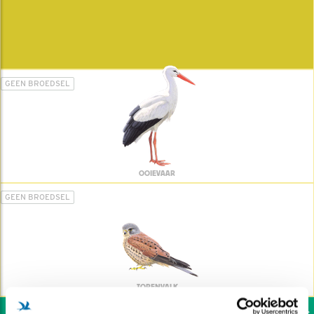
GEEN BROEDSEL
OOIEVAAR
GEEN BROEDSEL
TORENVALK
Wil jij ook de vogels h