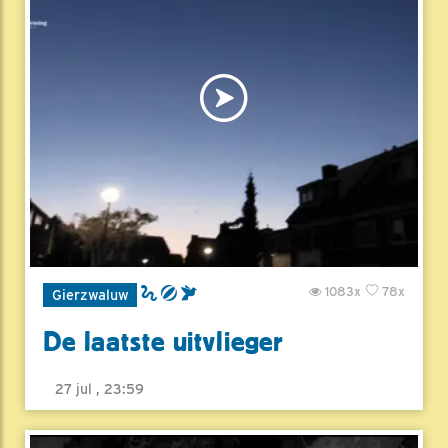
1083x
78x
Gierzwaluw
De laatste uitvlieger
27 jul , 23:59