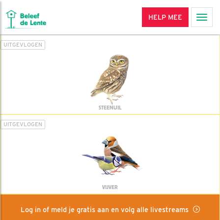
HELP MEE
Men
UITGEVLOGEN
STEENUIL
UITGEVLOGEN
VIJVER
Log in of meld je gratis aan en volg alle livestreams