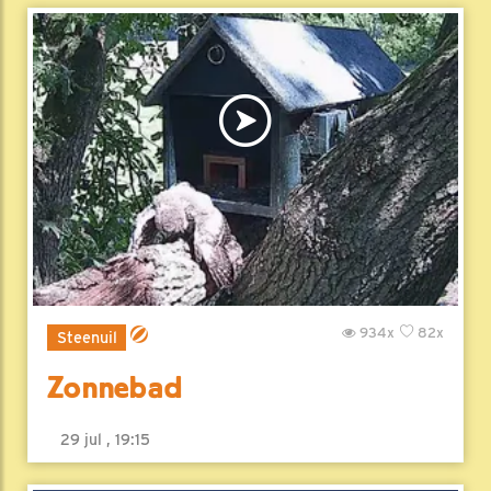
934x
82x
Steenuil
Zonnebad
29 jul , 19:15