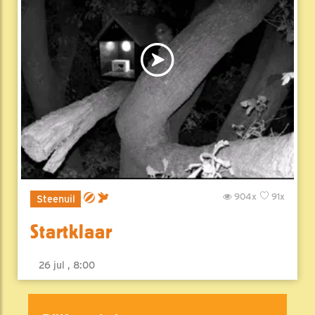
904x
91x
Steenuil
Startklaar
26 jul , 8:00