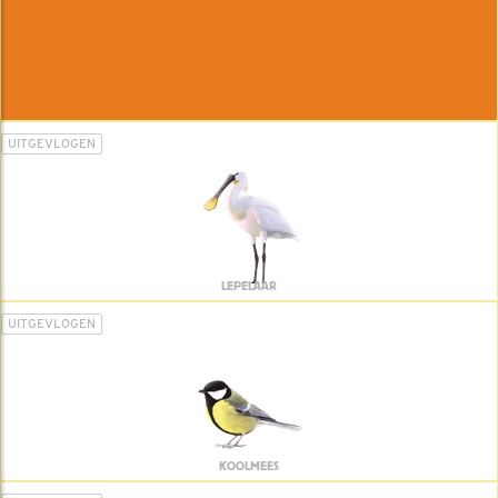
UITGEVLOGEN
LEPELAAR
UITGEVLOGEN
KOOLMEES