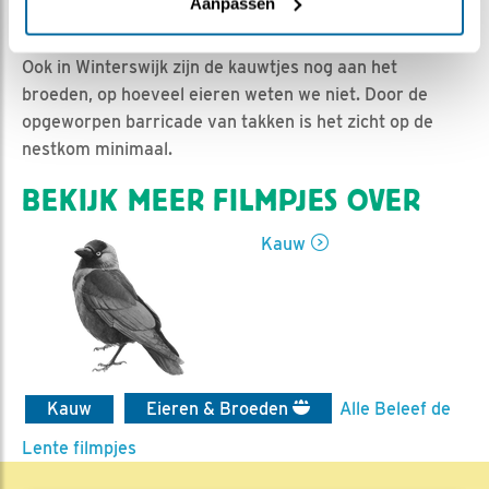
Ed Hoogkamer | Geplaatst op 25 april 2019, 9:31 |
Aanpassen
Vind ik leuk
|
Bewaar dit filmpje
|
1211x
Ook in Winterswijk zijn de kauwtjes nog aan het
broeden, op hoeveel eieren weten we niet. Door de
opgeworpen barricade van takken is het zicht op de
nestkom minimaal.
BEKIJK MEER FILMPJES OVER
Kauw
Kauw
Eieren & Broeden
Alle Beleef de
Lente filmpjes