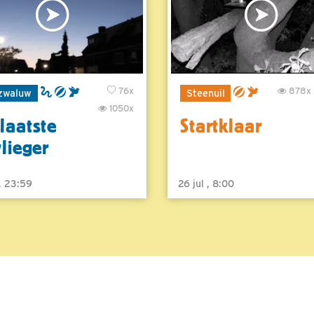
76x
878x
zwaluw
Steenuil
1050x
laatste
Startklaar
vlieger
 , 23:59
26 jul , 8:00