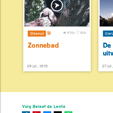
874x
80x
Steenuil
Gier
Zonnebad
De 
uit
29 jul , 19:15
27 jul
Volg Beleef de Lente