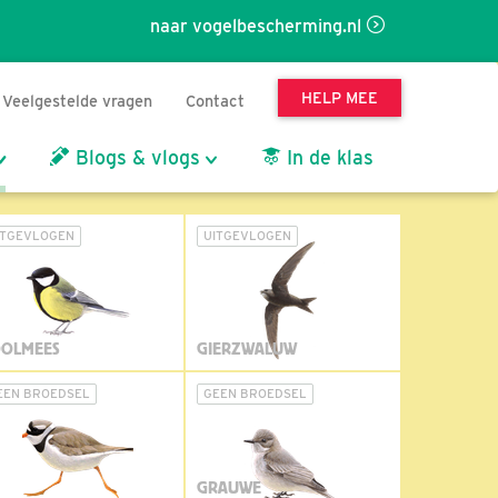
naar vogelbescherming.nl
HELP MEE
Veelgestelde vragen
Contact
Blogs & vlogs
In de klas
ITGEVLOGEN
UITGEVLOGEN
OLMEES
GIERZWALUW
EEN BROEDSEL
GEEN BROEDSEL
GRAUWE