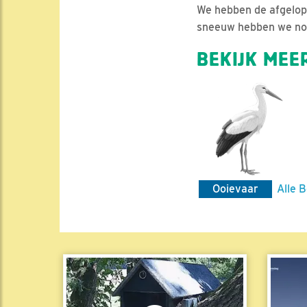
We hebben de afgelope
sneeuw hebben we nog n
BEKIJK MEER
Ooievaar
Alle B