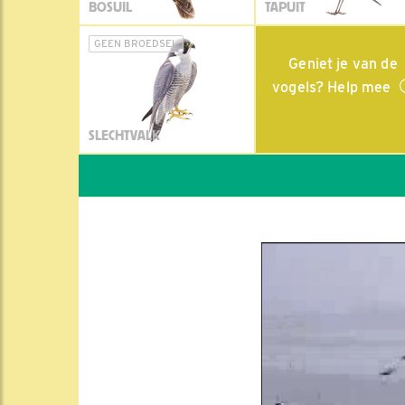
BOSUIL
TAPUIT
GEEN BROEDSEL
Geniet je van de
vogels? Help mee
SLECHTVALK