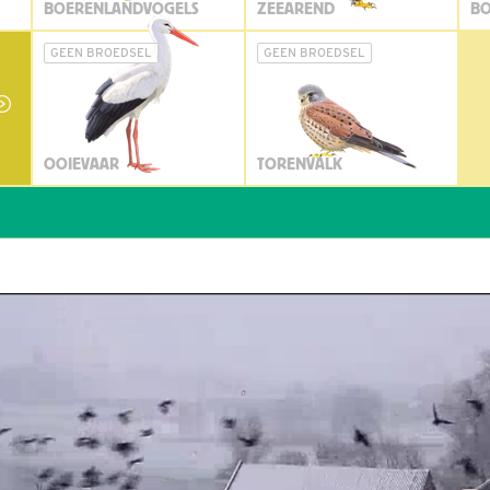
BOERENLANDVOGELS
ZEEAREND
BO
GEEN BROEDSEL
GEEN BROEDSEL
OOIEVAAR
TORENVALK