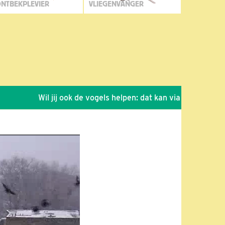
NTBEKPLEVIER
VLIEGENVANGER
Wil jij ook de vogels helpen: dat kan via de link!
*
Se