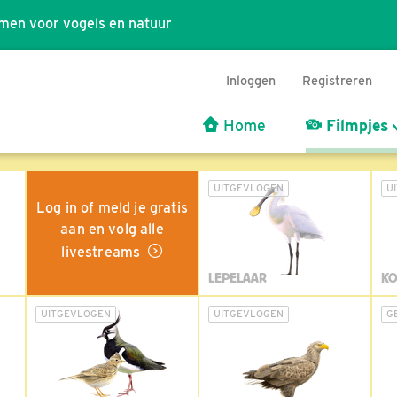
men voor vogels en natuur
Inloggen
Registreren
Home
Filmpjes
UITGEVLOGEN
U
Log in of meld je gratis
aan en volg alle
livestreams
LEPELAAR
KO
UITGEVLOGEN
UITGEVLOGEN
G