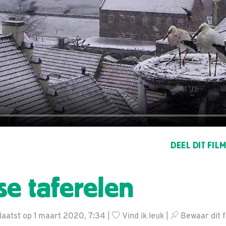
DEEL DIT FIL
se taferelen
aatst op 1 maart 2020, 7:34 |
Vind ik leuk
|
Bewaar dit f