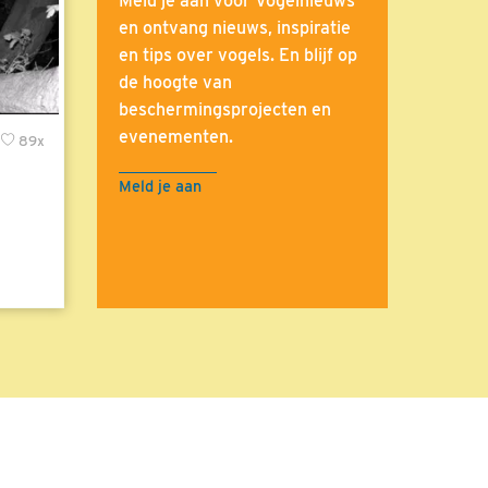
Meld je aan voor Vogelnieuws
en ontvang nieuws, inspiratie
en tips over vogels. En blijf op
de hoogte van
beschermingsprojecten en
evenementen.
89x
Meld je aan