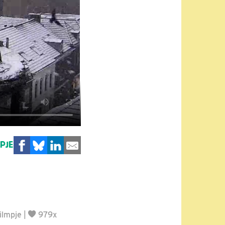
MPJE
ilmpje
|
979x