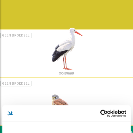
GEEN BROEDSEL
OOIEVAAR
GEEN BROEDSEL
TORENVALK
Wil jij ook de vogels he