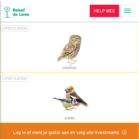
HELP MEE
Men
UITGEVLOGEN
STEENUIL
UITGEVLOGEN
VIJVER
Log in of meld je gratis aan en volg alle livestreams