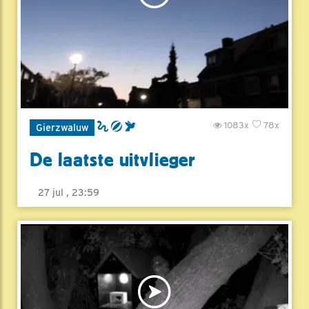
1083x
78x
Gierzwaluw
De laatste uitvlieger
27 jul , 23:59