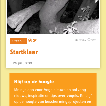
904x
91x
Steenuil
Startklaar
26 jul , 8:00
Blijf op de hoogte
Meld je aan voor Vogelnieuws en ontvang
nieuws, inspiratie en tips over vogels. En blijf
op de hoogte van beschermingsprojecten en