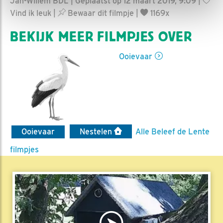
Jan-Willem BDL | Geplaatst op 12 maart 2019, 9:09 |
Vind ik leuk
|
Bewaar dit filmpje
|
1169x
BEKIJK MEER FILMPJES OVER
Ooievaar
Ooievaar
Nestelen
Alle Beleef de Lente
filmpjes