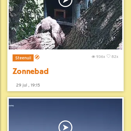
936x
82x
Steenuil
Zonnebad
29 jul , 19:15