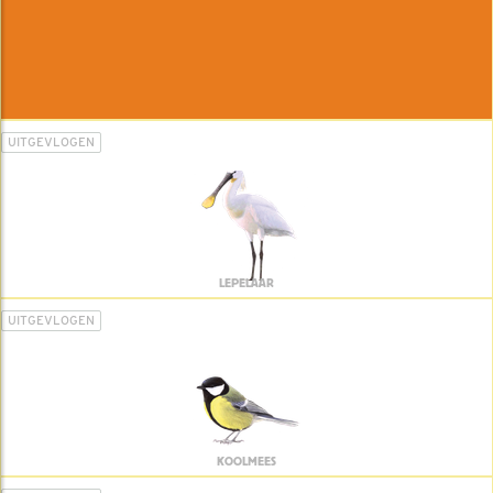
UITGEVLOGEN
LEPELAAR
UITGEVLOGEN
KOOLMEES