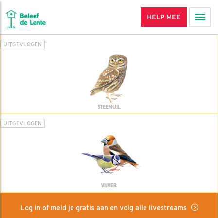
HELP MEE
Men
UITGEVLOGEN
STEENUIL
UITGEVLOGEN
VIJVER
Log in of meld je gratis aan en volg alle livestreams