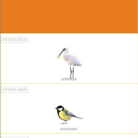
UITGEVLOGEN
LEPELAAR
UITGEVLOGEN
KOOLMEES