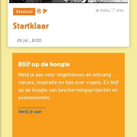
893x
89x
Steenuil
Startklaar
26 jul , 8:00
Blijf op de hoogte
Meld je aan voor Vogelnieuws en ontvang
nieuws, inspiratie en tips over vogels. En blijf
op de hoogte van beschermingsprojecten en
evenementen.
Meld je aan