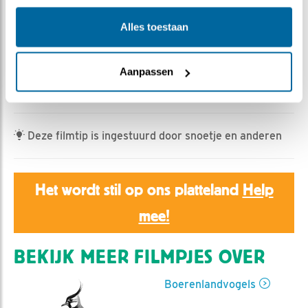
Romke Visser | Geplaatst op 5 mei 2026, 18:00 |
Vind ik leuk
|
Bewaar dit filmpje
|
149x
Alles toestaan
???
Drukte op de plasdras vanmorgen.
Aanpassen
Lees ook nieuwe en mooie
blog
van Frank
Deze filmtip is ingestuurd door snoetje en anderen
Het wordt stil op ons platteland
Help
mee!
BEKIJK MEER FILMPJES OVER
Boerenlandvogels