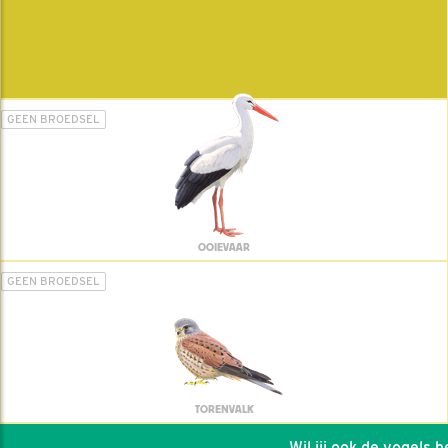
GEEN BROEDSEL
OOIEVAAR
GEEN BROEDSEL
TORENVALK
Wil jij ook de vogels hel