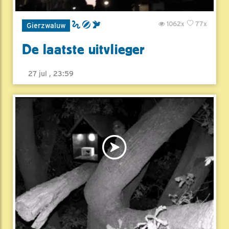
1062x
77x
Gierzwaluw
De laatste uitvlieger
27 jul , 23:59