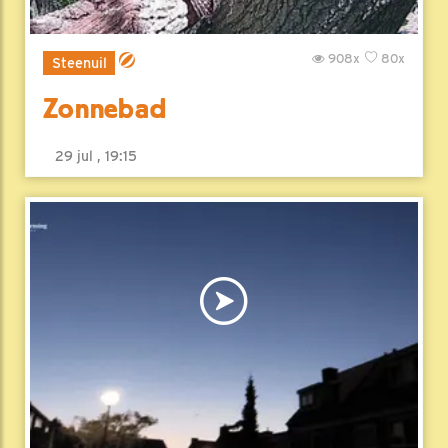
908x
80x
Steenuil
Zonnebad
29 jul , 19:15