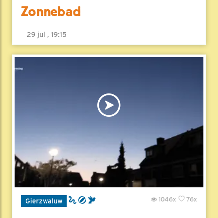
Zonnebad
29 jul , 19:15
1046x
76x
Gierzwaluw