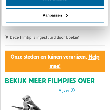
Ed Hoogkamer | Geplaatst op 28 april 2022, 9:46 |
Vind ik leuk
|
Bewaar dit filmpje
|
510x
Een koppeltje wilde eenden bezocht vanmorgen vroeg
Aanpassen
de vijver.
Deze filmtip is ingestuurd door Loekie1
Onze steden en tuinen vergrijzen.
Help
mee!
BEKIJK MEER FILMPJES OVER
Vijver