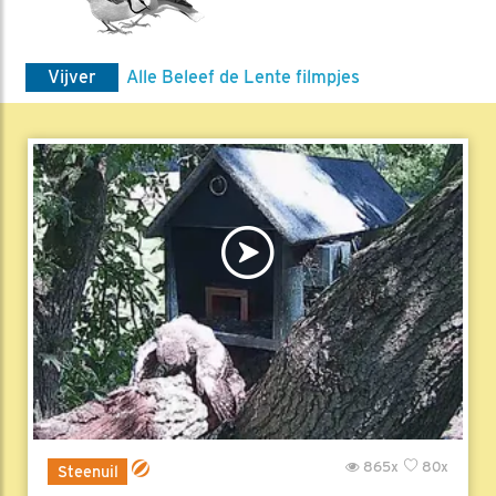
Vijver
Alle Beleef de Lente filmpjes
865x
80x
Steenuil