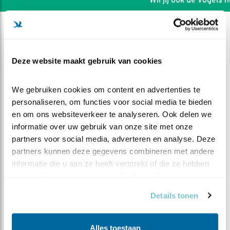
Deze website maakt gebruik van cookies
We gebruiken cookies om content en advertenties te 
personaliseren, om functies voor social media te bieden 
en om ons websiteverkeer te analyseren. Ook delen we 
informatie over uw gebruik van onze site met onze 
partners voor social media, adverteren en analyse. Deze 
partners kunnen deze gegevens combineren met andere 
informatie die u aan ze heeft verstrekt of die ze hebben 
DEEL DIT FILMPJE
verzameld op basis van uw gebruik van hun services.
Details tonen
Wilde eenden
Alles toestaan