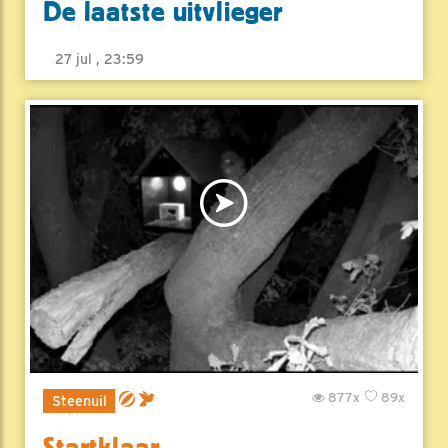
De laatste uitvlieger
27 jul , 23:59
877x
89x
Steenuil
Startklaar