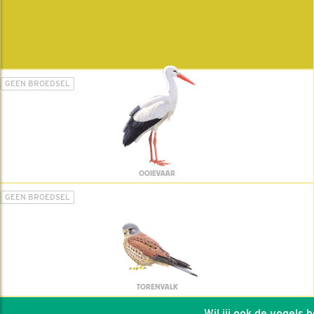
GEEN BROEDSEL
OOIEVAAR
GEEN BROEDSEL
TORENVALK
Wil jij ook de vogels hel