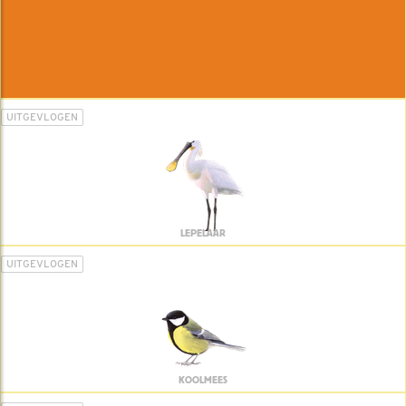
UITGEVLOGEN
LEPELAAR
UITGEVLOGEN
KOOLMEES