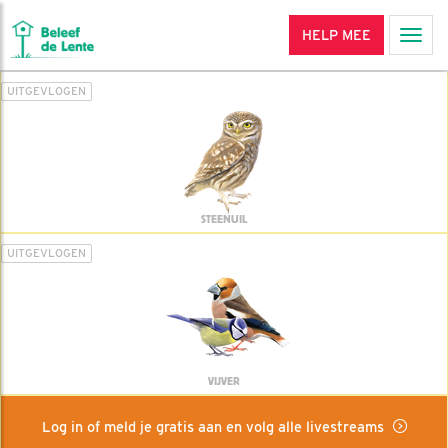
HELP MEE
Men
UITGEVLOGEN
STEENUIL
UITGEVLOGEN
VIJVER
Log in of meld je gratis aan en volg alle livestreams