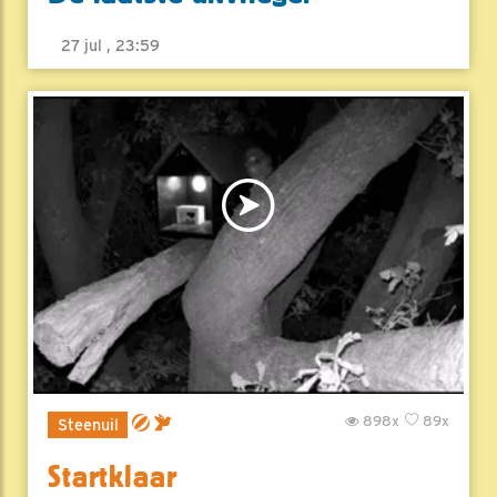
27 jul , 23:59
898x
89x
Steenuil
Startklaar