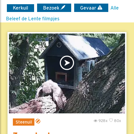
Kerkuil
Bezoek
Gevaar
Alle
Beleef de Lente filmpjes
928x
80x
Steenuil