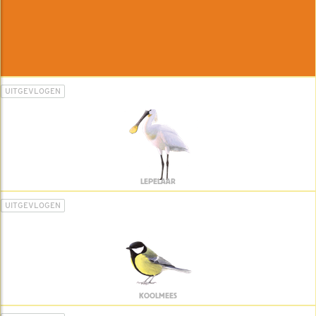
UITGEVLOGEN
LEPELAAR
UITGEVLOGEN
KOOLMEES