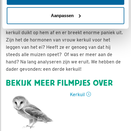
Esther Heideveld | Geplaatst op 12 april 2021, 9:30 |
Vind ik leuk
|
Bewaar dit filmpje
|
1261x
Aanpassen
De nacht voor het eerste ei werd gelegd, komt man
kerkuil met een muis de hooischuur binnen. Vrouw
kerkuil duikt op hem af en er breekt enorme paniek uit.
Zijn het de hormonen van vrouw kerkuil voor het
leggen van het ei? Heeft ze er genoeg van dat hij
steeds alle muizen opeet? Of was er meer aan de
hand? Na lang analyseren zijn we eruit. We hebben de
dader gevonden: een derde kerkuil!
BEKIJK MEER FILMPJES OVER
Kerkuil