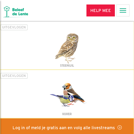
HELP MEE
Men
UITGEVLOGEN
STEENUIL
UITGEVLOGEN
VIJVER
Log in of meld je gratis aan en volg alle livestreams