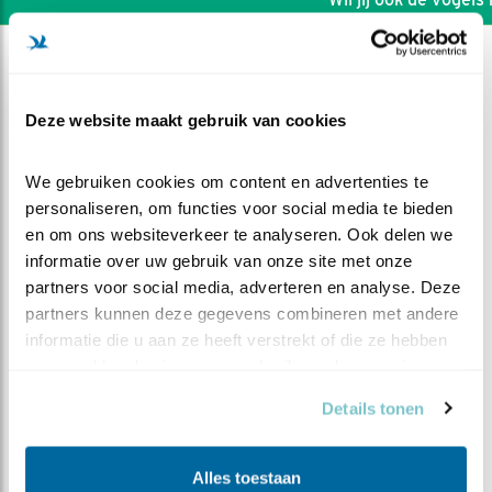
Deze website maakt gebruik van cookies
We gebruiken cookies om content en advertenties te 
personaliseren, om functies voor social media te bieden 
en om ons websiteverkeer te analyseren. Ook delen we 
informatie over uw gebruik van onze site met onze 
partners voor social media, adverteren en analyse. Deze 
partners kunnen deze gegevens combineren met andere 
informatie die u aan ze heeft verstrekt of die ze hebben 
verzameld op basis van uw gebruik van hun services.
DEEL DIT FILMPJE
Details tonen
Wilde achtervolging
Alles toestaan