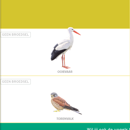
GEEN BROEDSEL
OOIEVAAR
GEEN BROEDSEL
TORENVALK
Wil jij ook de vogels he