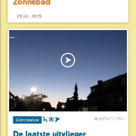
Zonnebad
29 jul , 19:15
1077x
77x
Gierzwaluw
De laatste uitvlieger