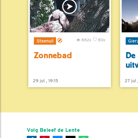
882x
80x
Steenuil
Gier
Zonnebad
De 
uit
29 jul , 19:15
27 jul
Volg Beleef de Lente