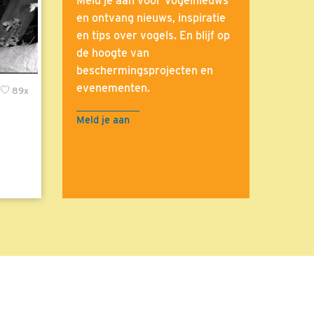
Meld je aan voor Vogelnieuws
en ontvang nieuws, inspiratie
en tips over vogels. En blijf op
de hoogte van
beschermingsprojecten en
evenementen.
89x
Meld je aan