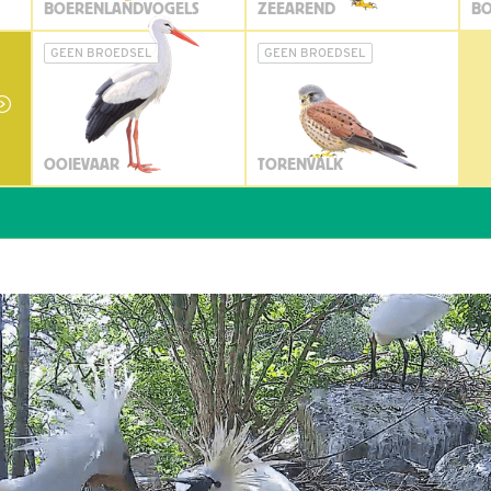
BOERENLANDVOGELS
ZEEAREND
BO
GEEN BROEDSEL
GEEN BROEDSEL
OOIEVAAR
TORENVALK