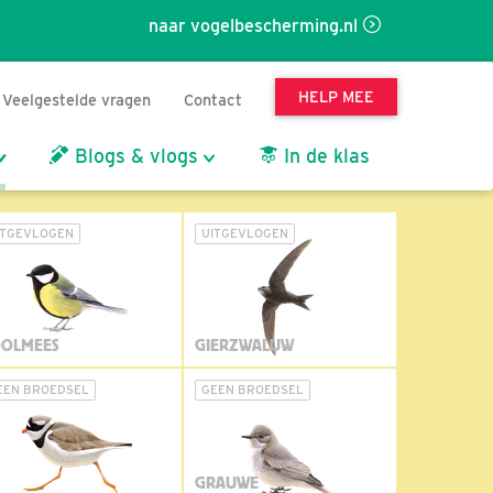
naar vogelbescherming.nl
HELP MEE
Veelgestelde vragen
Contact
Blogs & vlogs
In de klas
ITGEVLOGEN
UITGEVLOGEN
OLMEES
GIERZWALUW
EEN BROEDSEL
GEEN BROEDSEL
GRAUWE