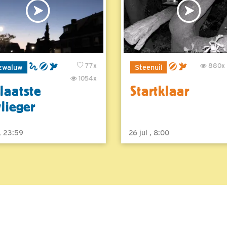
77x
880x
zwaluw
Steenuil
1054x
laatste
Startklaar
vlieger
 , 23:59
26 jul , 8:00