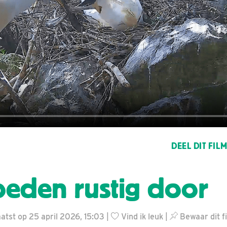
DEEL DIT FIL
oeden rustig door
tst op 25 april 2026, 15:03 |
Vind ik leuk
|
Bewaar dit f