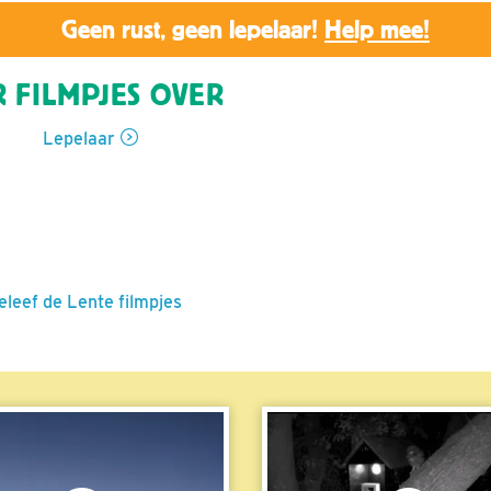
Geen rust, geen lepelaar!
Help mee!
 FILMPJES OVER
Lepelaar
eleef de Lente filmpjes