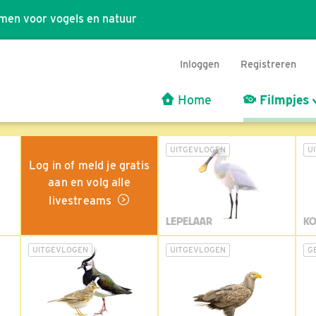
men voor vogels en natuur
Inloggen
Registreren
Home
Filmpjes
UITGEVLOGEN
U
Log in of meld je gratis
aan en volg alle
livestreams
LEPELAAR
KO
UITGEVLOGEN
UITGEVLOGEN
G