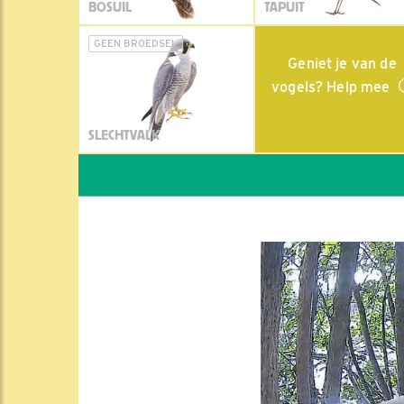
BOSUIL
TAPUIT
GEEN BROEDSEL
Geniet je van de
vogels? Help mee
SLECHTVALK