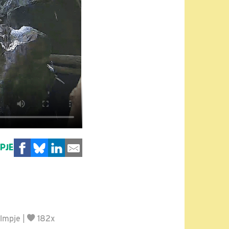
MPJE
ilmpje
|
182x