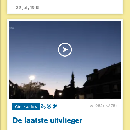
29 jul , 19:15
1083x
78x
Gierzwaluw
De laatste uitvlieger