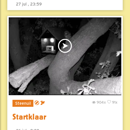
27 jul , 23:59
904x
91x
Steenuil
Startklaar