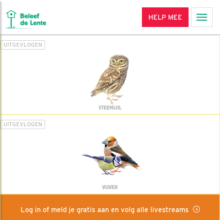
HELP MEE
Men
UITGEVLOGEN
STEENUIL
UITGEVLOGEN
VIJVER
Log in of meld je gratis aan en volg alle livestreams