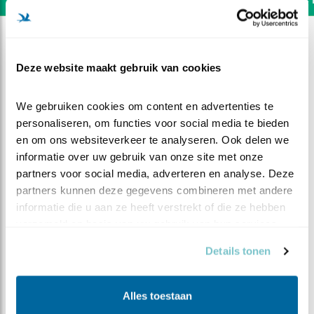
Deze website maakt gebruik van cookies
We gebruiken cookies om content en advertenties te 
personaliseren, om functies voor social media te bieden 
en om ons websiteverkeer te analyseren. Ook delen we 
informatie over uw gebruik van onze site met onze 
partners voor social media, adverteren en analyse. Deze 
partners kunnen deze gegevens combineren met andere 
informatie die u aan ze heeft verstrekt of die ze hebben 
verzameld op basis van uw gebruik van hun services.
DEEL DIT FILMPJE
Details tonen
Wie zie ik nog meer?
Alles toestaan