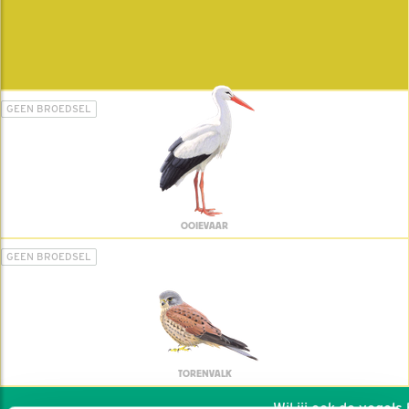
GEEN BROEDSEL
OOIEVAAR
GEEN BROEDSEL
TORENVALK
Wil jij ook de vogels he