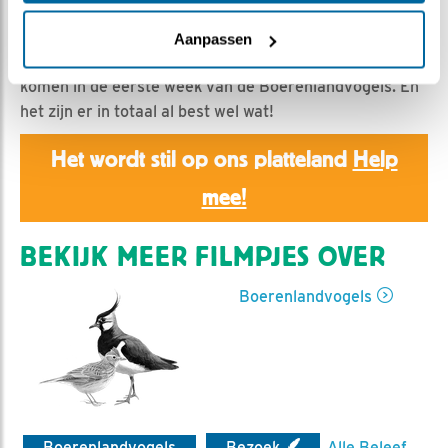
Bonnie | Geplaatst op 8 april 2024, 23:45 |
Vind ik
leuk
|
Bewaar dit filmpje
|
280x
Aanpassen
Hier nogmaals wat soorten die we langs hebben zien
komen in de eerste week van de Boerenlandvogels. En
het zijn er in totaal al best wel wat!
Het wordt stil op ons platteland
Help
mee!
BEKIJK MEER FILMPJES OVER
Boerenlandvogels
Boerenlandvogels
Bezoek
Alle Beleef