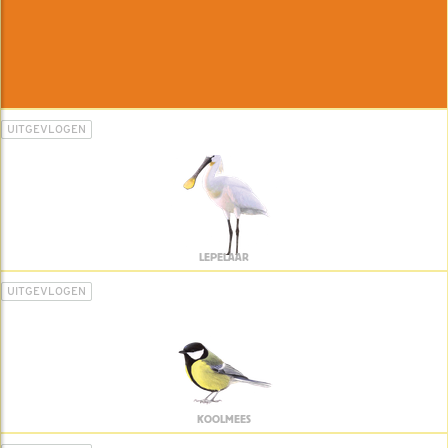
UITGEVLOGEN
LEPELAAR
UITGEVLOGEN
KOOLMEES