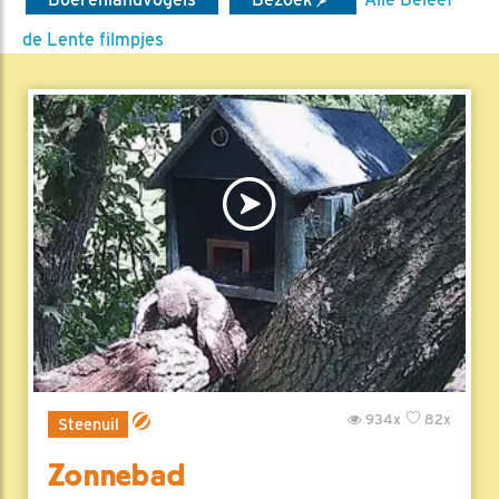
de Lente filmpjes
934x
82x
Steenuil
Zonnebad