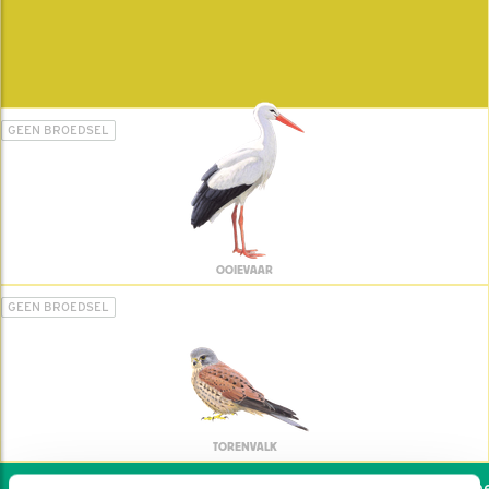
GEEN BROEDSEL
OOIEVAAR
GEEN BROEDSEL
TORENVALK
Wil jij ook de vogels hel