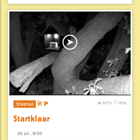
897x
89x
Steenuil
Startklaar
26 jul , 8:00