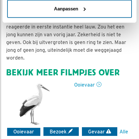
Jan-Willem BDL | Geplaatst op 2 maart 2020, 7:55 |
Vind ik leuk
|
Bewaar dit filmpje
|
875x
Aanpassen
Vanmorgen vloog er een ooievaar boven het nest. Pa
reageerde in eerste instantie heel lauw. Zou het een
jong kunnen zijn van vorig jaar. Zekerheid is niet te
geven. Ook bij uitvergroten is geen ring te zien. Maar
jong of geen jong, uiteindelijk moet die weggejaagd
worden.
BEKIJK MEER FILMPJES OVER
Ooievaar
Ooievaar
Bezoek
Gevaar
Alle