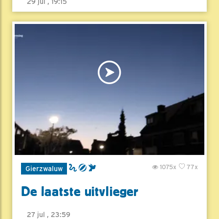
29 jul , 19:15
1075x
77x
Gierzwaluw
De laatste uitvlieger
27 jul , 23:59