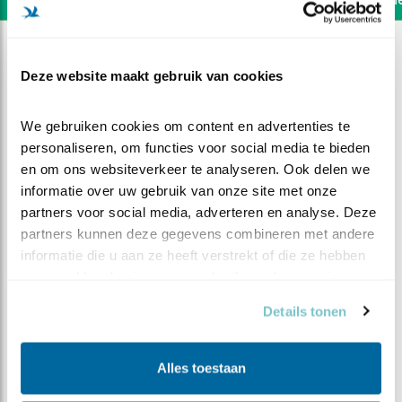
Deze website maakt gebruik van cookies
We gebruiken cookies om content en advertenties te 
personaliseren, om functies voor social media te bieden 
en om ons websiteverkeer te analyseren. Ook delen we 
informatie over uw gebruik van onze site met onze 
partners voor social media, adverteren en analyse. Deze 
partners kunnen deze gegevens combineren met andere 
informatie die u aan ze heeft verstrekt of die ze hebben 
verzameld op basis van uw gebruik van hun services.
DEEL DIT FILMPJE
Details tonen
Wie is deze indringer
Alles toestaan