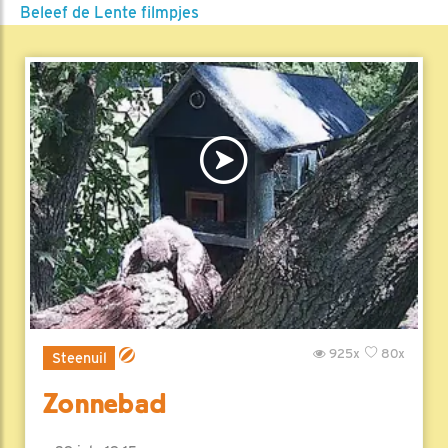
Beleef de Lente filmpjes
925x
80x
Steenuil
Zonnebad