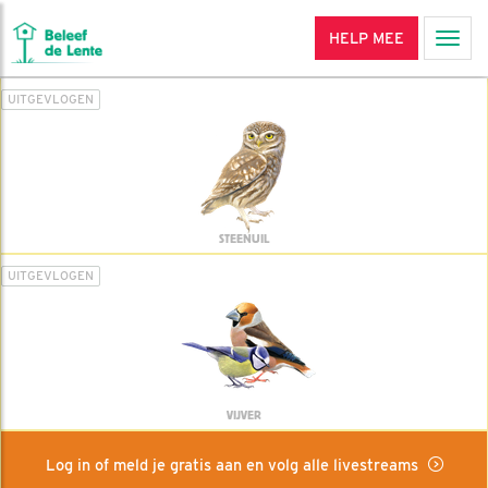
HELP MEE
Men
UITGEVLOGEN
STEENUIL
UITGEVLOGEN
VIJVER
Log in of meld je gratis aan en volg alle livestreams