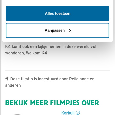
Marijke Heijne | Geplaatst op 14 mei 2025, 7:45 |
Vind ik leuk
|
Bewaar dit filmpje
|
259x
Alles toestaan
Gisteren deed M een poging tot het voeren van K1,
maar tot nu toe is hem dat nog nooit gelukt. M is beter
in het vangen van de muizen.
Aanpassen
Vandaag
K4 komt ook een kijkje nemen in deze wereld vol
wonderen, Welkom K4
Deze filmtip is ingestuurd door Reliejanne en
anderen
BEKIJK MEER FILMPJES OVER
Kerkuil