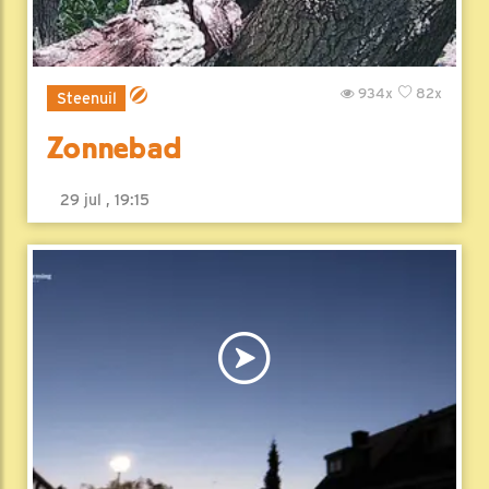
934x
82x
Steenuil
Zonnebad
29 jul , 19:15