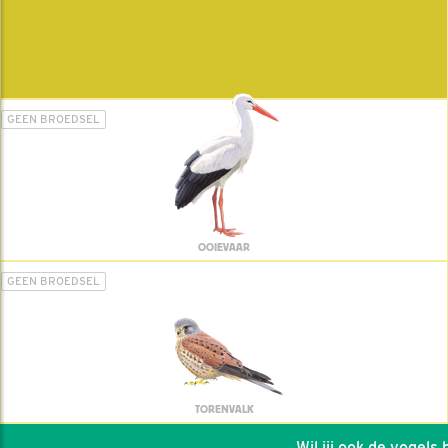
GEEN BROEDSEL
OOIEVAAR
GEEN BROEDSEL
TORENVALK
Wil jij ook de vogels he