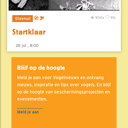
904x
91x
Steenuil
Startklaar
26 jul , 8:00
Blijf op de hoogte
Meld je aan voor Vogelnieuws en ontvang
nieuws, inspiratie en tips over vogels. En blijf
op de hoogte van beschermingsprojecten en
evenementen.
Meld je aan