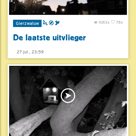
1083x
78x
Gierzwaluw
De laatste uitvlieger
27 jul , 23:59