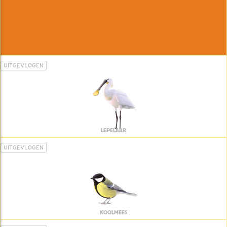
UITGEVLOGEN
LEPELAAR
UITGEVLOGEN
KOOLMEES