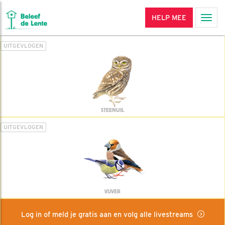
HELP MEE
Men
UITGEVLOGEN
STEENUIL
UITGEVLOGEN
VIJVER
Log in of meld je gratis aan en volg alle livestreams