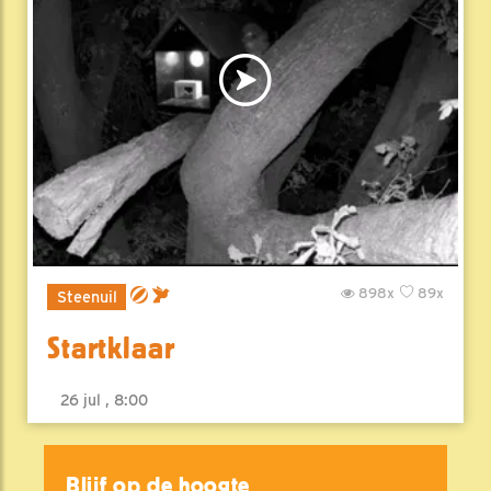
898x
89x
Steenuil
Startklaar
26 jul , 8:00
Blijf op de hoogte