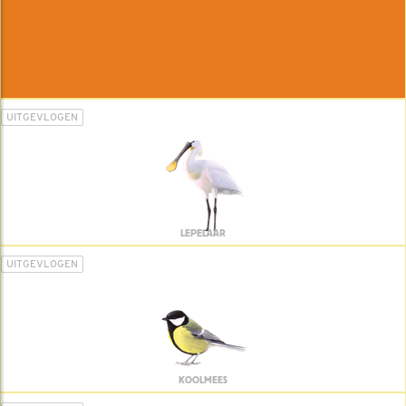
UITGEVLOGEN
LEPELAAR
UITGEVLOGEN
KOOLMEES