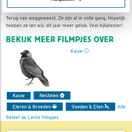
Nina de Rooij | Geplaatst op 30 april 2021, 10:02 |
Vind ik leuk
|
Bewaar dit filmpje
|
784x
Terug van weggeweest. Ze zijn al in volle gang. Hopelijk
hebben ze (en wij) dit jaar meer geluk. Veel kijkplezier!
BEKIJK MEER FILMPJES OVER
Kauw
Kauw
Nestelen
Eieren & Broeden
Voeden & Eten
Alle
Beleef de Lente filmpjes