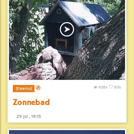
928x
80x
Steenuil
Zonnebad
29 jul , 19:15