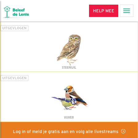
HELP MEE
Men
UITGEVLOGEN
STEENUIL
UITGEVLOGEN
VIJVER
Log in of meld je gratis aan en volg alle livestreams