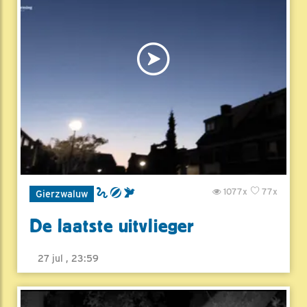
1077x
77x
Gierzwaluw
De laatste uitvlieger
27 jul , 23:59