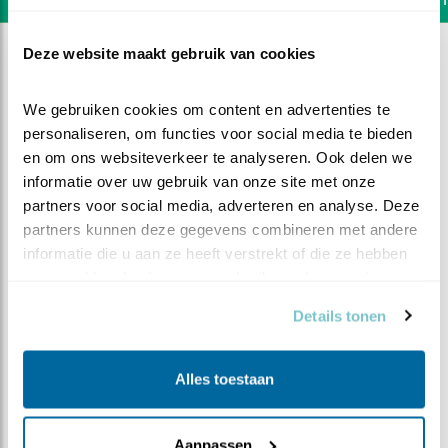
Deze website maakt gebruik van cookies
We gebruiken cookies om content en advertenties te 
personaliseren, om functies voor social media te bieden 
en om ons websiteverkeer te analyseren. Ook delen we 
informatie over uw gebruik van onze site met onze 
partners voor social media, adverteren en analyse. Deze 
partners kunnen deze gegevens combineren met andere 
informatie die u aan ze heeft verstrekt of die ze hebben 
verzameld op basis van uw gebruik van hun services.
Details tonen
DEEL DIT FILMPJE
Alles toestaan
Welkom bij de kauw
Aanpassen