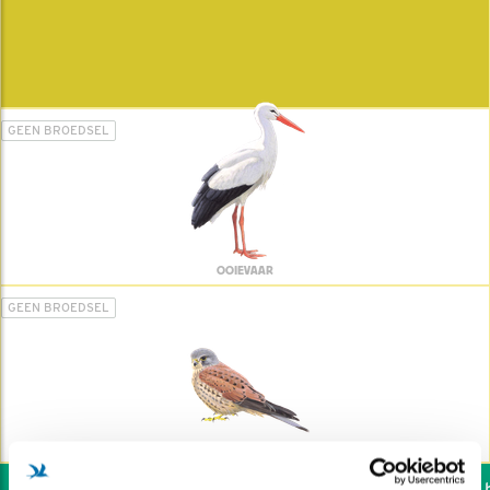
GEEN BROEDSEL
OOIEVAAR
GEEN BROEDSEL
TORENVALK
Wil jij ook de vogels he