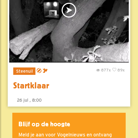
877x
89x
Steenuil
Startklaar
26 jul , 8:00
Blijf op de hoogte
Meld je aan voor Vogelnieuws en ontvang