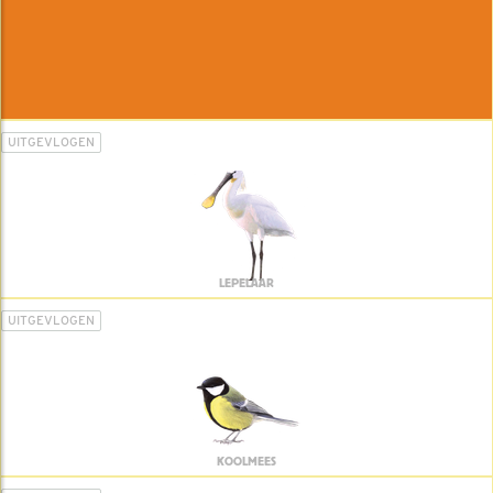
UITGEVLOGEN
LEPELAAR
UITGEVLOGEN
KOOLMEES