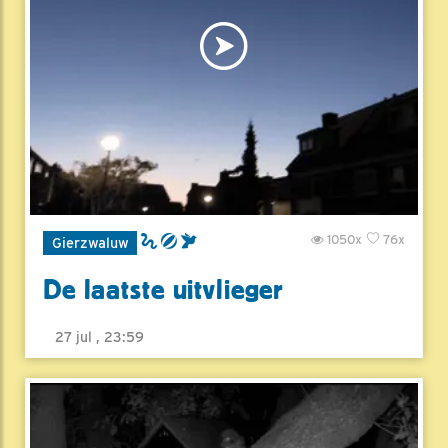
1050x
76x
Gierzwaluw
De laatste uitvlieger
27 jul , 23:59