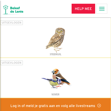
HELP MEE
Men
UITGEVLOGEN
STEENUIL
UITGEVLOGEN
VIJVER
Log in of meld je gratis aan en volg alle livestreams