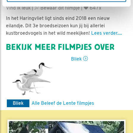
Ed Hoogkamer | Geplaatst op 11 juni 2021, 16:00 |
Vind ik leuk
|
Bewaar dit filmpje
|
647x
In het Haringvliet ligt sinds eind 2018 een nieuw
eilandje. Dit 3e broedseizoen kun jij bij allerlei
kustbroedvogels in het wild meekijken!
Lees verder....
BEKIJK MEER FILMPJES OVER
Bliek
Bliek
Alle Beleef de Lente filmpjes