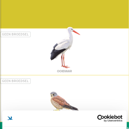
GEEN BROEDSEL
OOIEVAAR
GEEN BROEDSEL
TORENVALK
Wil jij ook de vogels he