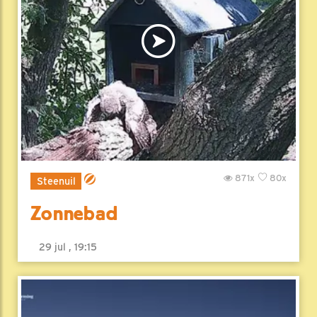
871x
80x
Steenuil
Zonnebad
29 jul , 19:15