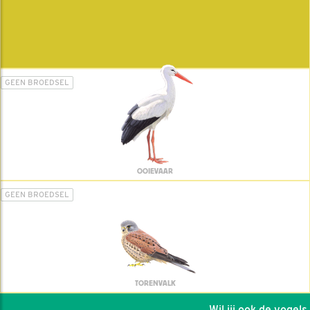
GEEN BROEDSEL
OOIEVAAR
GEEN BROEDSEL
TORENVALK
Wil jij ook de vogels he