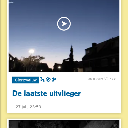
1080x
77x
Gierzwaluw
De laatste uitvlieger
27 jul , 23:59