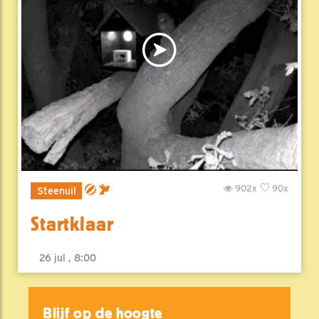
902x
90x
Steenuil
Startklaar
26 jul , 8:00
Blijf op de hoogte