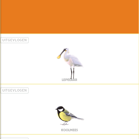
UITGEVLOGEN
LEPELAAR
UITGEVLOGEN
KOOLMEES