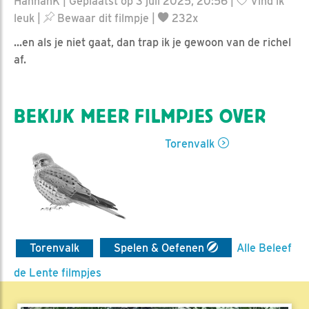
HannahK | Geplaatst op 3 juli 2025, 20:56 |
Vind ik
leuk
|
Bewaar dit filmpje
|
232x
...en als je niet gaat, dan trap ik je gewoon van de richel
af.
BEKIJK MEER FILMPJES OVER
Torenvalk
Torenvalk
Spelen & Oefenen
Alle Beleef
de Lente filmpjes