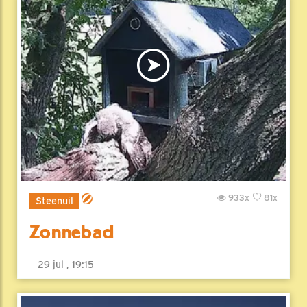
933x
81x
Steenuil
Zonnebad
29 jul , 19:15