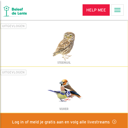
HELP MEE
Men
UITGEVLOGEN
STEENUIL
UITGEVLOGEN
VIJVER
Log in of meld je gratis aan en volg alle livestreams