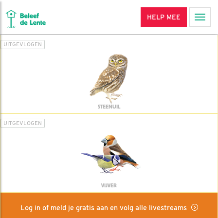
HELP MEE
Men
UITGEVLOGEN
STEENUIL
UITGEVLOGEN
VIJVER
Log in of meld je gratis aan en volg alle livestreams