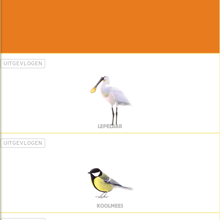
UITGEVLOGEN
LEPELAAR
UITGEVLOGEN
KOOLMEES