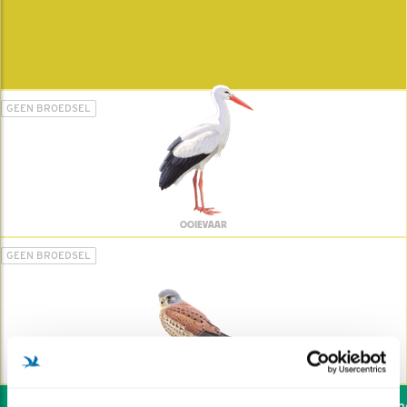
GEEN BROEDSEL
OOIEVAAR
GEEN BROEDSEL
TORENVALK
Wil jij ook de vogels hel