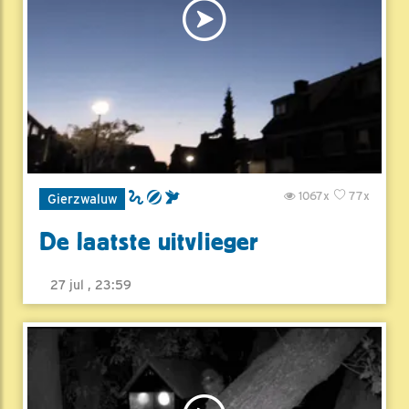
1067x
77x
Gierzwaluw
De laatste uitvlieger
27 jul , 23:59