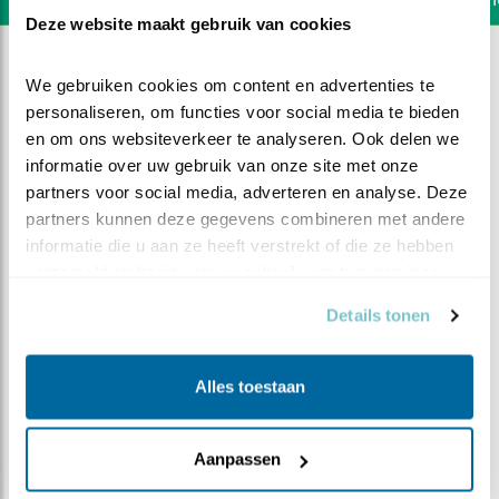
Deze website maakt gebruik van cookies
We gebruiken cookies om content en advertenties te 
personaliseren, om functies voor social media te bieden 
en om ons websiteverkeer te analyseren. Ook delen we 
informatie over uw gebruik van onze site met onze 
partners voor social media, adverteren en analyse. Deze 
partners kunnen deze gegevens combineren met andere 
informatie die u aan ze heeft verstrekt of die ze hebben 
verzameld op basis van uw gebruik van hun services.
Details tonen
DEEL DIT FILMPJE
Alles toestaan
Weer een kuiken overleden
Aanpassen