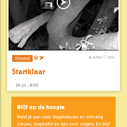
895x
89x
Steenuil
Startklaar
26 jul , 8:00
Blijf op de hoogte
Meld je aan voor Vogelnieuws en ontvang
nieuws, inspiratie en tips over vogels. En blijf