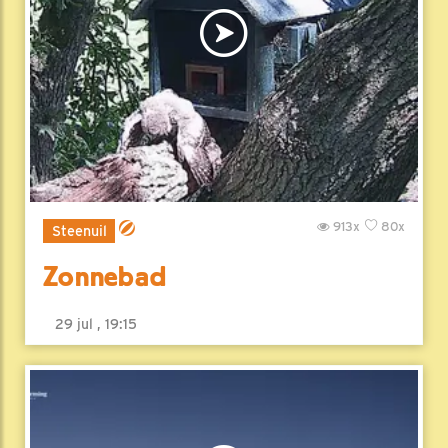
913x
80x
Steenuil
Zonnebad
29 jul , 19:15