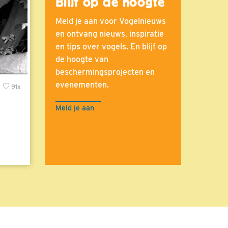
Blijf op de hoogte
Meld je aan voor Vogelnieuws
en ontvang nieuws, inspiratie
en tips over vogels. En blijf op
de hoogte van
beschermingsprojecten en
evenementen.
x
91x
Meld je aan