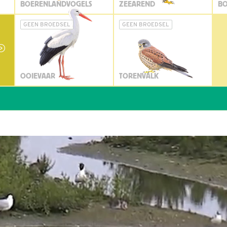
BOERENLANDVOGELS
ZEEAREND
BO
GEEN BROEDSEL
GEEN BROEDSEL
OOIEVAAR
TORENVALK