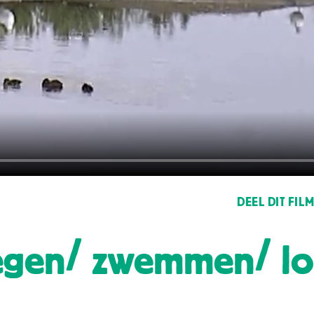
DEEL DIT FIL
iegen/ zwemmen/ l