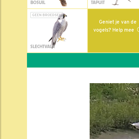
BOSUIL
TAPUIT
GEEN BROEDSEL
Geniet je van de
vogels? Help mee
SLECHTVALK