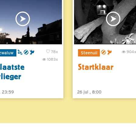
78x
904
zwaluw
Steenuil
1083x
laatste
Startklaar
vlieger
 , 23:59
26 jul , 8:00