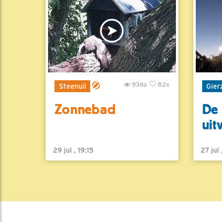
936x
82x
Steenuil
Gier
Zonnebad
De 
uit
29 jul , 19:15
27 jul