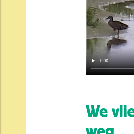
We vl
weg