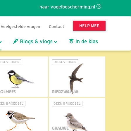
naar vogelbescherming.nl
HELP MEE
Veelgestelde vragen
Contact
Blogs & vlogs
In de klas
ITGEVLOGEN
UITGEVLOGEN
OLMEES
GIERZWALUW
EEN BROEDSEL
GEEN BROEDSEL
GRAUWE