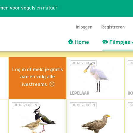
men voor vogels en natuur
Inloggen
Registreren
Home
Filmpjes
UITGEVLOGEN
U
Log in of meld je gratis
aan en volg alle
livestreams
LEPELAAR
KO
UITGEVLOGEN
UITGEVLOGEN
G