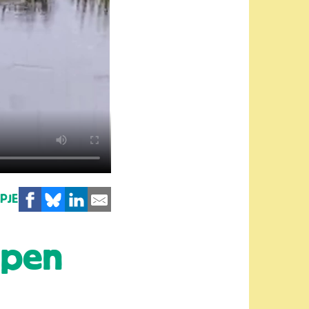
MPJE
open