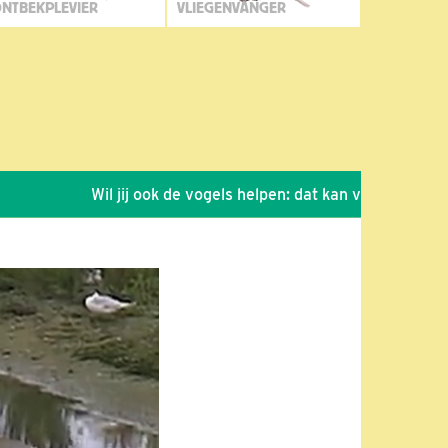
NTBEKPLEVIER
VLIEGENVANGER
Wil jij ook de vogels helpen: dat kan via de link!
*